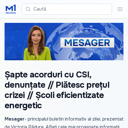
Caută
Cau
Șapte acorduri cu CSI,
denunțate // Plătesc prețul
crizei // Școli eficientizate
energetic
Mesager
- principalul buletin informativ al zilei, prezentat
de Victoria Pădure. Aflați cele mai proaspete informații