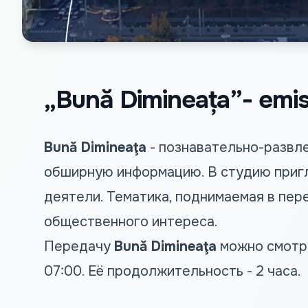
„Bună Dimineața”- emisi
Bună Dimineaţa
- познавательно-развл
обширную информацию. В студию пригл
деятели. Тематика, поднимаемая в пер
общественного интереса.
Передачу
Bună Dimineaţa
можно смотре
07:00. Её продолжительность - 2 часа.