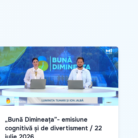
„Bună Dimineața”- emisiune
cognitivă și de divertisment / 22
iulie 2026