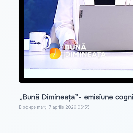
„Bună Dimineața”- emisiune cognit
В эфире
marți, 7 aprilie 2026 06:55