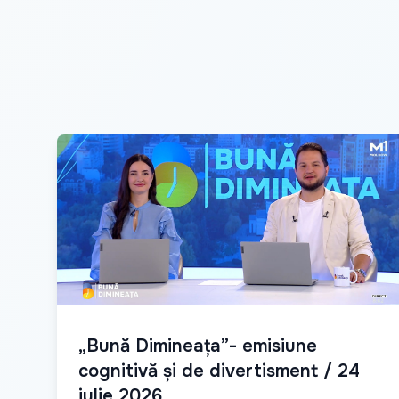
„Bună Dimineața”- emisiune
cognitivă și de divertisment / 24
iulie 2026