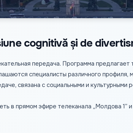
une cognitivă și de divertis
екательная передача. Программа предлагает
ашаются специалисты различного профиля, м
едаче, связана с социальными и культурными 
ть в прямом эфире телеканала „Молдова 1” и