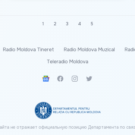
1
2
3
4
5
Radio Moldova Tineret
Radio Moldova Muzical
Radi
Teleradio Moldova
Google News
Facebook
Instagram
Twitter
айта не отражает официальную позицию Департамента по связ