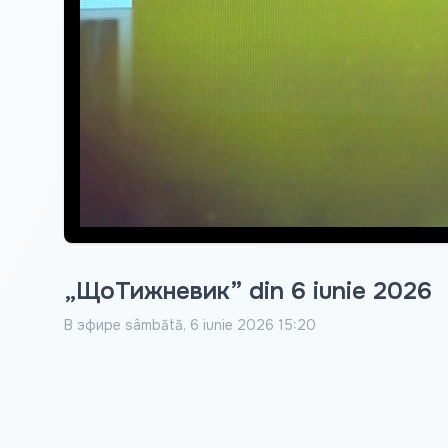
„ЩоТижневик” din 6 iunie 2026
В эфире
sâmbătă, 6 iunie 2026 15:20