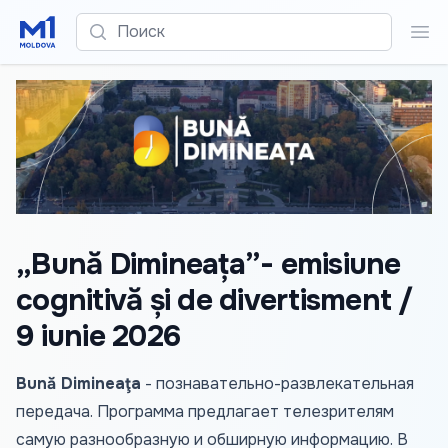
Поиск
Пои
„Bună Dimineața”- emisiune
cognitivă și de divertisment /
9 iunie 2026
Bună Dimineaţa
- познавательно-развлекательная
передача. Программа предлагает телезрителям
самую разнообразную и обширную информацию. В