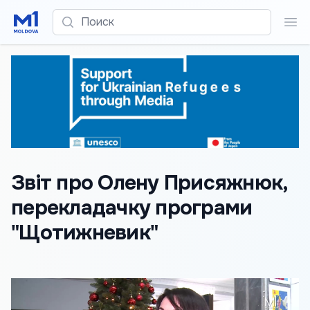
Поиск
Пои
Звіт про Олену Присяжнюк,
перекладачку програми
"Щотижневик"