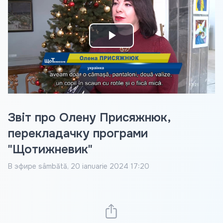
Play
Video
Звіт про Олену Присяжнюк,
перекладачку програми
"Щотижневик"
В эфире
sâmbătă, 20 ianuarie 2024 17:20