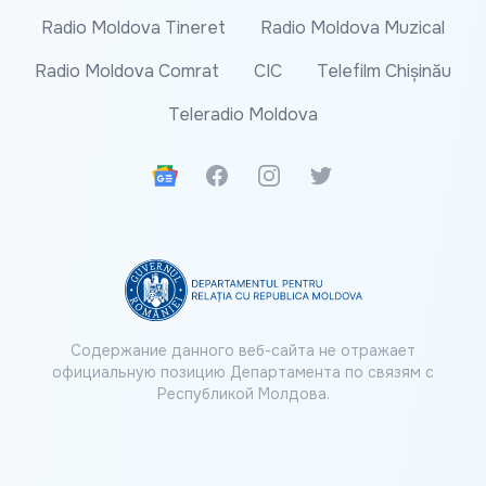
Radio Moldova Tineret
Radio Moldova Muzical
Radio Moldova Comrat
CIC
Telefilm Chișinău
Teleradio Moldova
Google News
Facebook
Instagram
Twitter
Содержание данного веб-сайта не отражает
официальную позицию Департамента по связям с
Республикой Молдова.