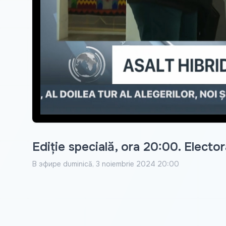
Ediție specială, ora 20:00. Electora
В эфире
duminică, 3 noiembrie 2024 20:00