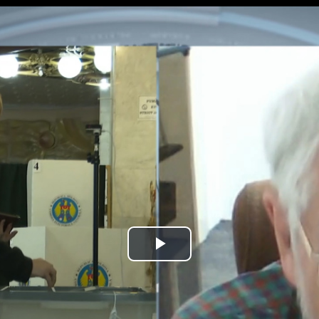
Play
Video