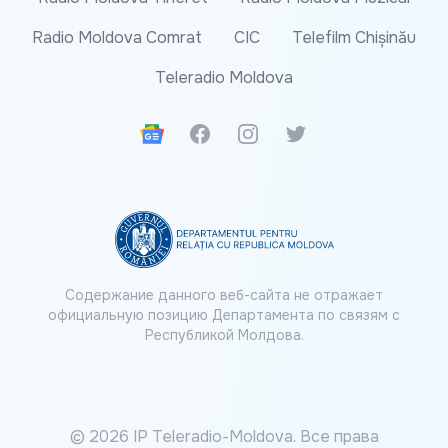
Radio Moldova Comrat
CIC
Telefilm Chișinău
Teleradio Moldova
Google News
Facebook
Instagram
Twitter
Содержание данного веб-сайта не отражает
официальную позицию Департамента по связям с
Республикой Молдова.
© 2026 IP Teleradio-Moldova. Все права