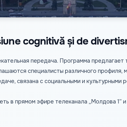
une cognitivă și de diverti
екательная передача. Программа предлагает
ашаются специалисты различного профиля, м
едаче, связана с социальными и культурными 
ть в прямом эфире телеканала „Молдова 1” и