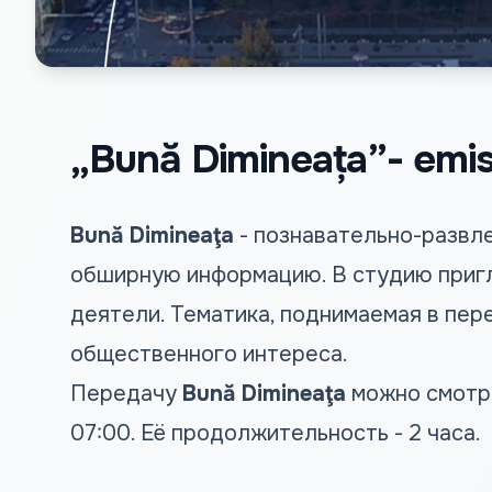
„Bună Dimineața”- emisi
Bună Dimineaţa
- познавательно-развл
обширную информацию. В студию пригл
деятели. Тематика, поднимаемая в пер
общественного интереса.
Передачу
Bună Dimineaţa
можно смотре
07:00. Её продолжительность - 2 часа.