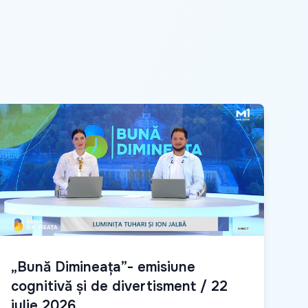
„Bună Dimineața”- emisiune
cognitivă și de divertisment / 22
iulie 2026