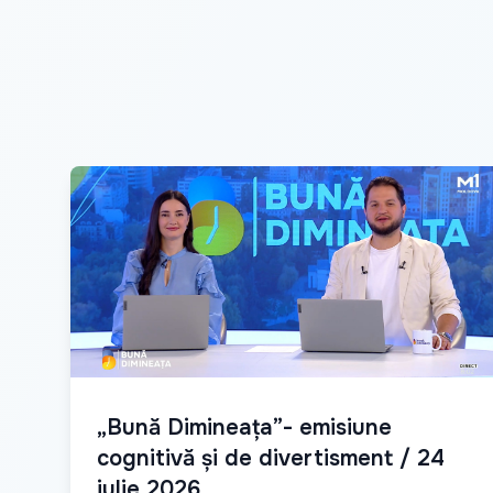
„Bună Dimineața”- emisiune
cognitivă și de divertisment / 24
iulie 2026