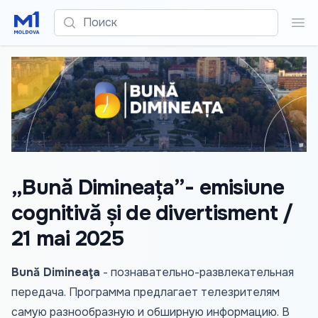
Поиск
Пои
„Bună Dimineața”- emisiune
cognitivă și de divertisment /
21 mai 2025
Bună Dimineaţa
- познавательно-развлекательная
передача. Программа предлагает телезрителям
самую разнообразную и обширную информацию. В