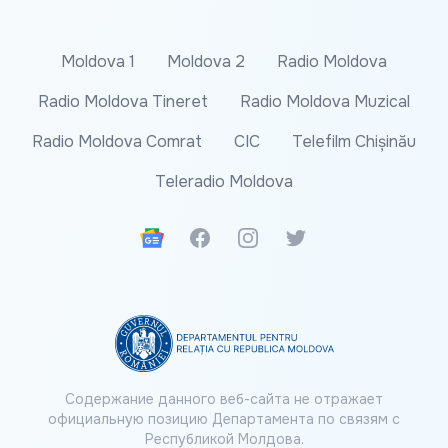
Moldova 1
Moldova 2
Radio Moldova
Radio Moldova Tineret
Radio Moldova Muzical
Radio Moldova Comrat
CIC
Telefilm Chișinău
Teleradio Moldova
Google News
Facebook
Instagram
Twitter
Содержание данного веб-сайта не отражает
официальную позицию Департамента по связям с
Республикой Молдова.