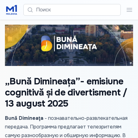
Поиск
Пои
„Bună Dimineața”- emisiune
cognitivă și de divertisment /
13 august 2025
Bună Dimineaţa
- познавательно-развлекательная
передача. Программа предлагает телезрителям
самую разнообразную и обширную информацию. В