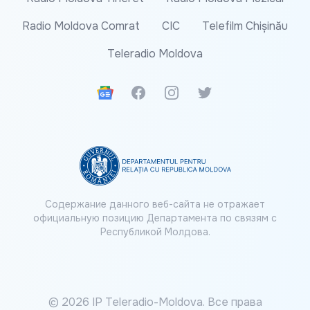
Radio Moldova Comrat
CIC
Telefilm Chișinău
Teleradio Moldova
Google News
Facebook
Instagram
Twitter
Содержание данного веб-сайта не отражает
официальную позицию Департамента по связям с
Республикой Молдова.
© 2026 IP Teleradio-Moldova. Все права