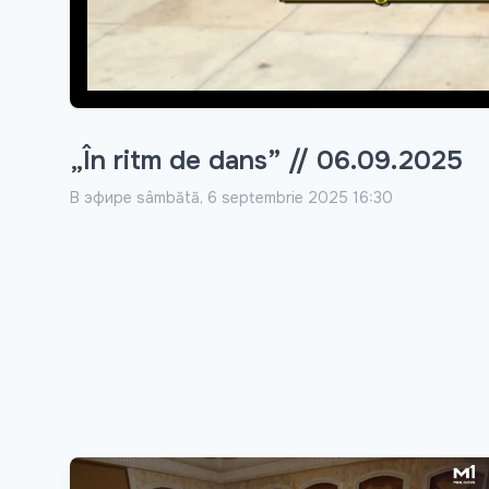
„În ritm de dans” // 06.09.2025
В эфире
sâmbătă, 6 septembrie 2025 16:30