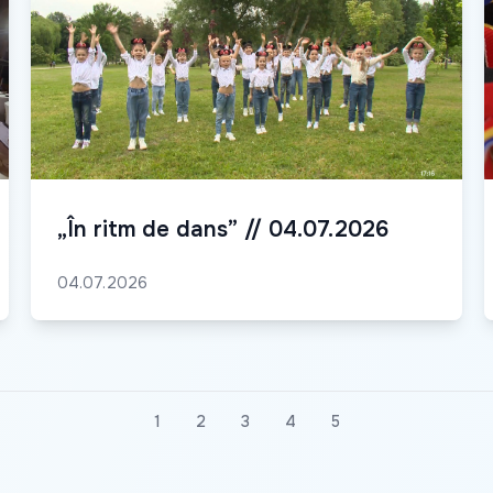
„În ritm de dans” // 04.07.2026
04.07.2026
1
2
3
4
5