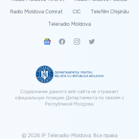
Radio Moldova Comrat
CIC
Telefilm Chișinău
Teleradio Moldova
Google News
Facebook
Instagram
Twitter
Содержание данного веб-сайта не отражает
официальную позицию Департамента по связям с
Республикой Молдова.
© 2026 IP Teleradio-Moldova. Все права