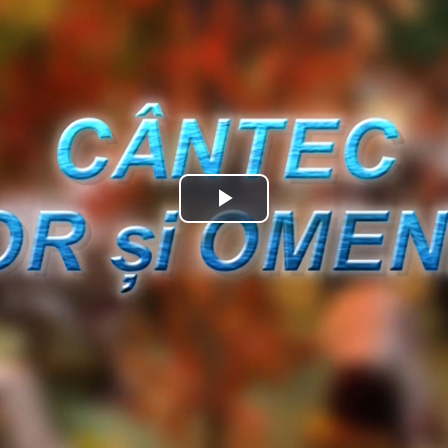
Play
Video