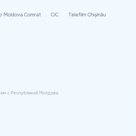
o Moldova Comrat
CIC
Telefilm Chișinău
ям с Республикой Молдова.