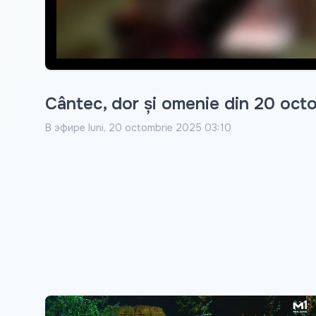
Cântec, dor și omenie din 20 oct
В эфире
luni, 20 octombrie 2025 03:10