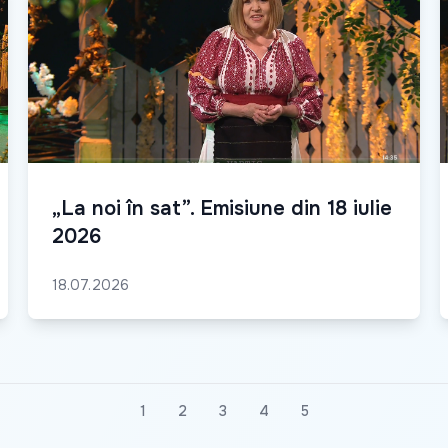
„La noi în sat”. Emisiune din 18 iulie
2026
18.07.2026
1
2
3
4
5