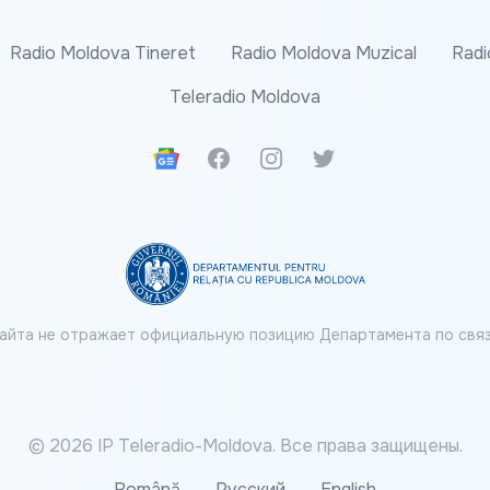
Radio Moldova Tineret
Radio Moldova Muzical
Radi
Teleradio Moldova
Google News
Facebook
Instagram
Twitter
айта не отражает официальную позицию Департамента по связ
© 2026 IP Teleradio-Moldova. Все права защищены.
Română
Русский
English