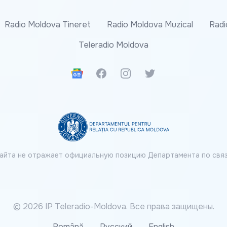
Radio Moldova Tineret
Radio Moldova Muzical
Radi
Teleradio Moldova
Google News
Facebook
Instagram
Twitter
айта не отражает официальную позицию Департамента по связ
© 2026 IP Teleradio-Moldova. Все права защищены.
Română
Русский
English