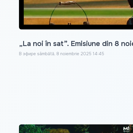
„La noi în sat”. Emisiune din 8 n
В эфире
sâmbătă, 8 noiembrie 2025 14:45