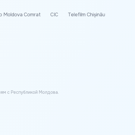
o Moldova Comrat
CIC
Telefilm Chișinău
ям с Республикой Молдова.