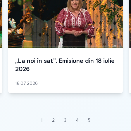
„La noi în sat”. Emisiune din 18 iulie
2026
18.07.2026
1
2
3
4
5