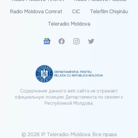
Radio Moldova Comrat
CIC
Telefilm Chișinău
Teleradio Moldova
Google News
Facebook
Instagram
Twitter
Содержание данного веб-сайта не отражает
официальную позицию Департамента по связям с
Республикой Молдова.
© 2026 IP Teleradio-Moldova. Все права