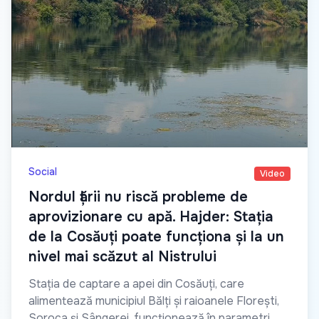
Social
Video
Nordul țării nu riscă probleme de
aprovizionare cu apă. Hajder: Stația
de la Cosăuți poate funcționa și la un
nivel mai scăzut al Nistrului
Stația de captare a apei din Cosăuți, care
alimentează municipiul Bălți și raioanele Florești,
Soroca și Sângerei, funcționează în parametri