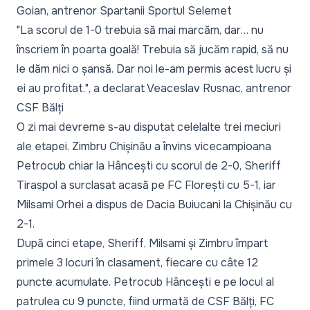
Goian, antrenor Spartanii Sportul Selemet
"La scorul de 1-0 trebuia să mai marcăm, dar… nu
înscriem în poarta goală! Trebuia să jucăm rapid, să nu
le dăm nici o șansă. Dar noi le-am permis acest lucru și
ei au profitat."
, a declarat Veaceslav Rusnac, antrenor
CSF Bălți
O zi mai devreme s-au disputat celelalte trei meciuri
ale etapei. Zimbru Chișinău a învins vicecampioana
Petrocub chiar la Hâncești cu scorul de 2-0, Sheriff
Tiraspol a surclasat acasă pe FC Florești cu 5-1, iar
Milsami Orhei a dispus de Dacia Buiucani la Chișinău cu
2-1.
După cinci etape, Sheriff, Milsami și Zimbru împart
primele 3 locuri în clasament, fiecare cu câte 12
puncte acumulate. Petrocub Hâncești e pe locul al
patrulea cu 9 puncte, fiind urmată de CSF Bălți, FC