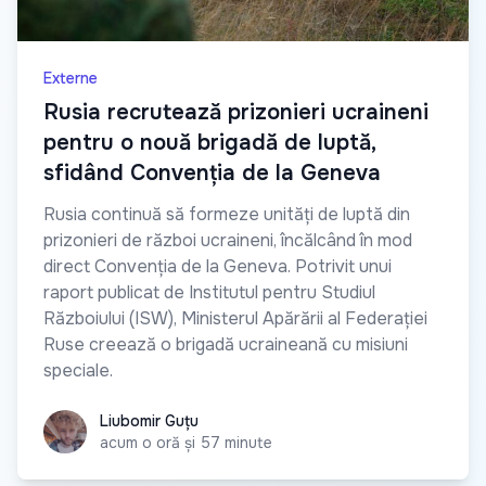
Externe
Rusia recrutează prizonieri ucraineni
pentru o nouă brigadă de luptă,
sfidând Convenția de la Geneva
Rusia continuă să formeze unități de luptă din
prizonieri de război ucraineni, încălcând în mod
direct Convenția de la Geneva. Potrivit unui
raport publicat de Institutul pentru Studiul
Războiului (ISW), Ministerul Apărării al Federației
Ruse creează o brigadă ucraineană cu misiuni
speciale.
Liubomir Guțu
Liubomir Guțu
acum o oră și 57 minute