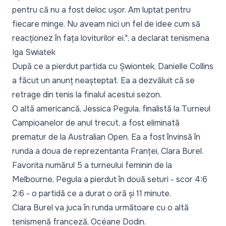
pentru că nu a fost deloc ușor. Am luptat pentru
fiecare minge. Nu aveam nici un fel de idee cum să
reacționez în fața loviturilor ei."
, a declarat tenismena
Iga Swiatek
După ce a pierdut partida cu Șwiontek, Danielle Collins
a făcut un anunț neașteptat. Ea a dezvăluit că se
retrage din tenis la finalul acestui sezon.
O altă americancă, Jessica Pegula, finalistă la Turneul
Campioanelor de anul trecut, a fost eliminată
prematur de la Australian Open. Ea a fost învinsă în
runda a doua de reprezentanta Franței, Clara Burel.
Favorita numărul 5 a turneului feminin de la
Melbourne, Pegula a pierdut în două seturi - scor 4:6
2:6 - o partidă ce a durat o oră și 11 minute.
Clara Burel va juca în runda următoare cu o altă
tenismenă franceză, Océane Dodin.