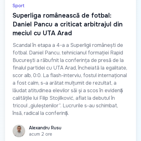
Sport
Superliga românească de fotbal:
Daniel Pancu a criticat arbitrajul din
meciul cu UTA Arad
Scandal în etapa a 4-a a Superligii românești de
fotbal. Daniel Pancu, tehnicianul formației Rapid
București a răbufnit la conferința de presă de la
finalul partidei cu UTA Arad, încheiată la egalitate,
scor alb, 0:0. La flash-interviu, fostul internațional
a fost calm, s-a arătat mulțumit de rezultat, a
lăudat atitudinea elevilor săi și a scos în evidență
calitățile lui Filip Stojilković, aflat la debutul în
tricoul „giuleștenilor”. Lucrurile s-au schimbat,
însă, radical la conferință.
Alexandru Rusu
Alexandru Rusu
acum 2 ore