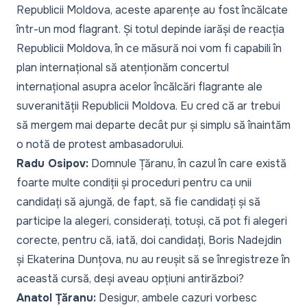
Republicii Moldova, aceste aparențe au fost încălcate
într-un mod flagrant. Și totul depinde iarăși de reacția
Republicii Moldova, în ce măsură noi vom fi capabili în
plan internațional să atenționăm concertul
internațional asupra acelor încălcări flagrante ale
suveranității Republicii Moldova. Eu cred că ar trebui
să mergem mai departe decât pur și simplu să înaintăm
o notă de protest ambasadorului.
Radu Osipov:
Domnule Țăranu, în cazul în care există
foarte multe condiții și proceduri pentru ca unii
candidați să ajungă, de fapt, să fie candidați și să
participe la alegeri, considerați, totuși, că pot fi alegeri
corecte, pentru că, iată, doi candidați, Boris Nadejdin
și Ekaterina Dunțova, nu au reușit să se înregistreze în
această cursă, deși aveau opțiuni antirăzboi?
Anatol Țăranu:
Desigur, ambele cazuri vorbesc