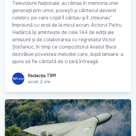
Televiziunii Naționale, au rămas în memoria unei
generații prin umor, povești și cântecul devenit
celebru, pe care copiii îl cântau și îl „mieunau”
împreună cu eroii de la micul ecran. Actorul Petru
Hadârcă își amintește de cele 144 de ediții ale
emisiunii și de colaborarea cu regretatul Victor
Ștefaniuc, în timp ce compozitorul Anatol Bivol
dezvăluie povestea melodiei care, după lansare, a
ajuns să fie cântată de o țară întreagă.
Redacția TRM
Redacția TRM
acum 2 ore