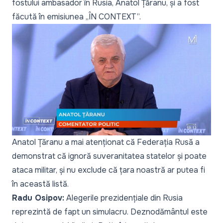
fostului ambasador în Rusia, Anatol Țăranu, și a fost
făcută în emisiunea „ÎN CONTEXT”.
Anatol Țăranu a mai atenționat că Federația Rusă a
demonstrat că ignoră suveranitatea statelor și poate
ataca militar, și nu exclude că țara noastră ar putea fi
în această listă.
Radu Osipov:
Alegerile prezidențiale din Rusia
reprezintă de fapt un simulacru. Deznodământul este