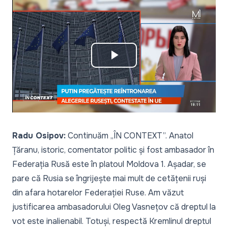
Play
Video
Radu Osipov:
Continuăm „ÎN CONTEXT”. Anatol
Țăranu, istoric, comentator politic și fost ambasador în
Federația Rusă este în platoul Moldova 1. Așadar, se
pare că Rusia se îngrijește mai mult de cetățenii ruși
din afara hotarelor Federației Ruse. Am văzut
justificarea ambasadorului Oleg Vasnețov că dreptul la
vot este inalienabil. Totuși, respectă Kremlinul dreptul