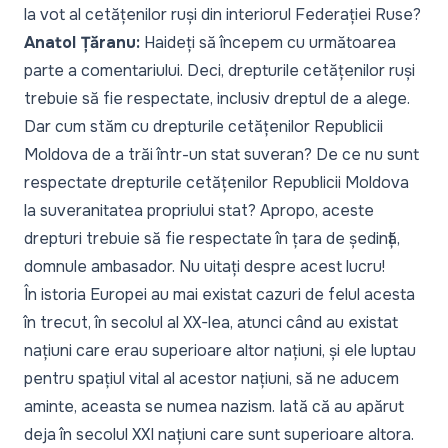
la vot al cetățenilor ruși din interiorul Federației Ruse?
Anatol Țăranu:
Haideți să începem cu următoarea
parte a comentariului. Deci, drepturile cetățenilor ruși
trebuie să fie respectate, inclusiv dreptul de a alege.
Dar cum stăm cu drepturile cetățenilor Republicii
Moldova de a trăi într-un stat suveran? De ce nu sunt
respectate drepturile cetățenilor Republicii Moldova
la suveranitatea propriului stat? Apropo, aceste
drepturi trebuie să fie respectate în țara de ședință,
domnule ambasador. Nu uitați despre acest lucru!
În istoria Europei au mai existat cazuri de felul acesta
în trecut, în secolul al XX-lea, atunci când au existat
națiuni care erau superioare altor națiuni, și ele luptau
pentru spațiul vital al acestor națiuni, să ne aducem
aminte, aceasta se numea nazism. Iată că au apărut
deja în secolul XXI națiuni care sunt superioare altora.