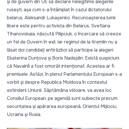
și de guvern din UE să declare nelegitime alegerile
rusești, așa cum s-a întâmplat în cazul dictatorului
belarus, Aleksandr Lukașenko. Recunoașterea lumii
libere este pentru activista din Belarus, Svetlana
Tihanovskaia, născută Pilipciuk, o încercare să creeze
un fel de Guvern în exil. Iar regimul de la Kremlin nu a
lăsat doi candidați antirăzboi să participe la alegeri:
Ekaterina Dunțova și Boris Nadejdin. Există suspiciuni
că Navalnîi a fost omorât intenționat. Acestea ar fi
premisele. Astăzi, în plenul Parlamentului European s-a
vorbit și despre Republica Moldova în contextul
extinderii Uniunii. Săptămâna viitoare, va avea loc
Consiliul European, pe agendă sunt subiecte precum
securitatea și apărarea europeană, Orientul Mijlociu,
Ucraina și Rusia.