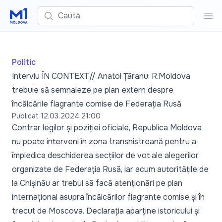
Caută
Cau
Politic
Interviu ÎN CONTEXT// Anatol Țăranu: R.Moldova
trebuie să semnaleze pe plan extern despre
încălcările flagrante comise de Federația Rusă
Publicat
12.03.2024 21:00
Contrar legilor și poziției oficiale, Republica Moldova
nu poate interveni în zona transnistreană pentru a
împiedica deschiderea secțiilor de vot ale alegerilor
organizate de Federația Rusă, iar acum autoritățile de
la Chișinău ar trebui să facă atenționări pe plan
internațional asupra încălcărilor flagrante comise și în
trecut de Moscova. Declarația aparține istoricului și