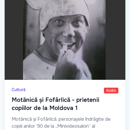
Cultură
Audio
Motănică și Fofârlică - prietenii
copiilor de la Moldova 1
Motănică și Fofârlică, personajele îndrăgite de
copiii anilor ’90 de la „Minivideosalon” al