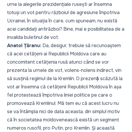
urne la alegerile prezidențiale rusești ar însemna
totuși un vot pentru războiul de agresiune împotriva
Ucrainei, în situația în care, cum spuneam, nu există
acei candidați antirăzboi? Bine, mai e posibilitatea de a
invalida buletinul de vot.
Anatol Țăranu:
Da, desigur, trebuie să recunoaștem
că acei cetățeni ai Republicii Moldova care au
concomitent cetățenia rusă atunci când se vor
prezenta la urnele de vot, volens-nolens indirect, vin
să susțină regimul de la Kremlin. O prezență scăzută la
vot ar însemna că cetățenii Republicii Moldova în așa
fel protestează împotriva liniei politice pe care o
promovează Kremlinul. Mă tem eu că acest lucru nu
se va întâmpla nici de data aceasta, din simplul motiv
că în societatea moldovenească există un segment
numeros rusofil, pro Putin, pro Kremlin. Și această