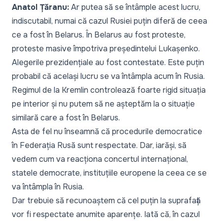
Anatol Țăranu:
Ar putea să se întâmple acest lucru,
indiscutabil, numai că cazul Rusiei puțin diferă de ceea
ce a fost în Belarus. În Belarus au fost proteste,
proteste masive împotriva președintelui Lukașenko.
Alegerile prezidențiale au fost contestate. Este puțin
probabil că același lucru se va întâmpla acum în Rusia.
Regimul de la Kremlin controlează foarte rigid situația
pe interior și nu putem să ne așteptăm la o situație
similară care a fost în Belarus.
Asta de fel nu înseamnă că procedurile democratice
în Federația Rusă sunt respectate. Dar, iarăși, să
vedem cum va reacționa concertul internațional,
statele democrate, instituțiile europene la ceea ce se
va întâmpla în Rusia.
Dar trebuie să recunoaștem că cel puțin la suprafață
vor fi respectate anumite aparențe. Iată că, în cazul