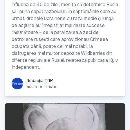
influență de 40 de zile”, menită să determine Rusia
să „pună capăt războiului”. În săptămânile care au
urmat, dronele ucrainene cu rază medie și lungă
de acțiune au înregistrat mai multe succese
răsunătoare – de la paralizarea a zeci de
petroliere rusești care aprovizionau Crimeea
ocupată până, poate cel mai notabil, la
distrugerea mai multor depozite Wildberries din
diferite regiuni ale Rusiei, relatează publicația Kyiv
Independent.
Redacția TRM
Redacția TRM
acum 18 minute