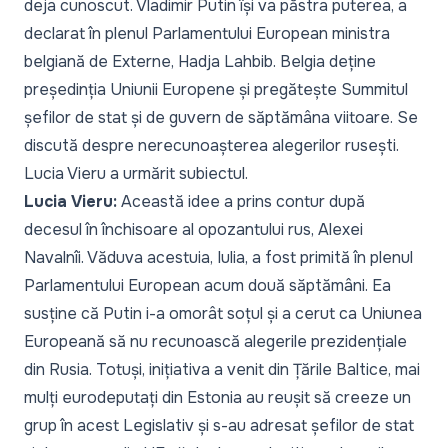
deja cunoscut. Vladimir Putin își va păstra puterea, a
declarat în plenul Parlamentului European ministra
belgiană de Externe, Hadja Lahbib. Belgia deține
președinția Uniunii Europene și pregătește Summitul
șefilor de stat și de guvern de săptămâna viitoare. Se
discută despre nerecunoașterea alegerilor rusești.
Lucia Vieru a urmărit subiectul.
Lucia Vieru:
Această idee a prins contur după
decesul în închisoare al opozantului rus, Alexei
Navalnîi. Văduva acestuia, Iulia, a fost primită în plenul
Parlamentului European acum două săptămâni. Ea
susține că Putin i-a omorât soțul și a cerut ca Uniunea
Europeană să nu recunoască alegerile prezidențiale
din Rusia. Totuși, inițiativa a venit din Țările Baltice, mai
mulți eurodeputați din Estonia au reușit să creeze un
grup în acest Legislativ și s-au adresat șefilor de stat