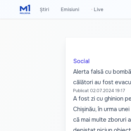
Știri
Emisiuni
•
Live
Social
Alerta falsă cu bombă 
călători au fost evacua
Publicat
02.07.2024 19:17
A fost zi cu ghinion p
Chișinău, în urma unei
că mai multe zboruri a
depistat niciun obiect