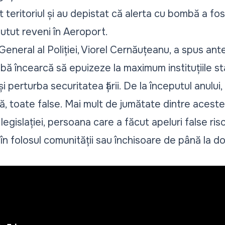
at teritoriul și au depistat că alerta cu bombă a fo
putut reveni în Aeroport.
General al Poliției, Viorel Cernăuțeanu, a spus ante
bă încearcă să epuizeze la maximum instituțiile stat
i perturba securitatea țării. De la începutul anului
, toate false. Mai mult de jumătate dintre acest
legislației, persoana care a făcut apeluri false r
în folosul comunității sau închisoare de până la doi