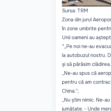
Sursa: TRM
Zona din jurul Aeropor
în zone umbrite pentru
Unii oameni au aștept
*„Pe noi ne-au evacua
la autobuzul nostru. 
și să părăsim clădirea.
„Ne-au spus că aeropo
pentru că am contract. 
China.”
;
„Nu știm nimic. Ne-au s
jumătate. - Unde merge