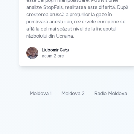
este cel puțin manipulatoare. Potrivit unei
analize StopFals, realitatea este diferită. După
creșterea bruscă a prețurilor la gaze în
primăvara acestui an, rezervele europene se
află la cel mai scăzut nivel de la începutul
războiului din Ucraina.
Liubomir Guțu
Liubomir Guțu
acum 2 ore
Moldova 1
Moldova 2
Radio Moldova