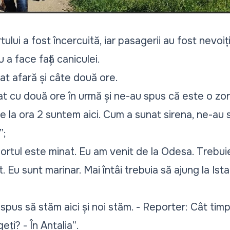
tului a fost încercuită, iar pasagerii au fost nevo
 a face față caniculei.
at afară și câte două ore.
t cu două ore în urmă și ne-au spus că este o zo
De la ora 2 suntem aici. Cum a sunat sirena, ne-au
”;
rtul este minat. Eu am venit de la Odesa. Trebuie 
Eu sunt marinar. Mai întâi trebuia să ajung la Istan
pus să stăm aici și noi stăm. - Reporter: Cât timp s
ți? - În Antalia”
.