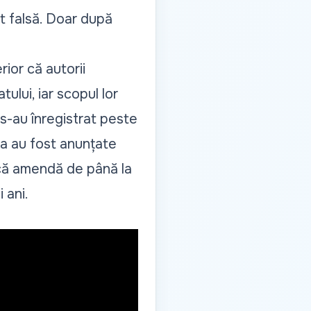
st falsă. Doar după
rior că autorii
ului, iar scopul lor
, s-au înregistrat peste
ea au fost anunțate
iscă amendă de până la
 ani.