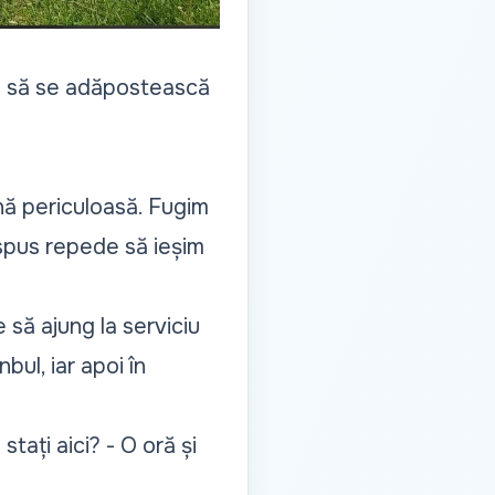
iți să se adăpostească
nă periculoasă. Fugim
 spus repede să ieșim
să ajung la serviciu
bul, iar apoi în
tați aici? - O oră și