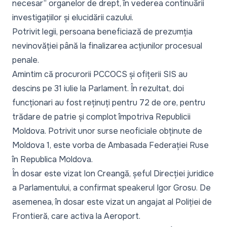
necesar” organelor de drept, în vederea continuării
investigațiilor și elucidării cazului.
Potrivit legii, persoana beneficiază de prezumția
nevinovăției până la finalizarea acțiunilor procesual
penale.
Amintim că procurorii PCCOCS și ofițerii SIS au
descins pe 31 iulie la Parlament. În rezultat, doi
funcționari au fost reținuți pentru 72 de ore, pentru
trădare de patrie și complot împotriva Republicii
Moldova. Potrivit unor surse neoficiale obținute de
Moldova 1, este vorba de Ambasada Federației Ruse
în Republica Moldova.
În dosar este vizat Ion Creangă, șeful Direcției juridice
a Parlamentului, a confirmat speakerul Igor Grosu. De
asemenea, în dosar este vizat un angajat al Poliției de
Frontieră, care activa la Aeroport.