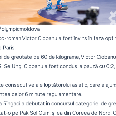
/olympicmoldova
co-roman Victor Ciobanu a fost învins în faza optimi
a Paris.
ei de greutate de 60 de kilograme, Victor Ciobanu 
Ri Se Ung. Ciobanu a fost condus la pauză cu 0:2
 consecutive ale luptătorului asiatic, care a ajun
aintea celor 6 minute regulamentare.
na Rîngaci a debutat în concursul categoriei de g
ntat-o pe Pak Sol Gum, și ea din Coreea de Nord.