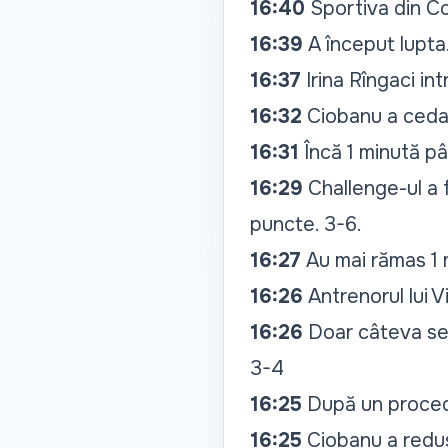
16:40
Sportiva din C
16:39
A început lupta
16:37
Irina Rîngaci int
16:32
Ciobanu a ceda
16:31
Încă 1 minută pân
16:29
Challenge-ul a f
puncte. 3-6.
16:27
Au mai rămas 1 
16:26
Antrenorul lui V
16:26
Doar câteva sec
3-4
16:25
După un proced
16:25
Ciobanu a redu