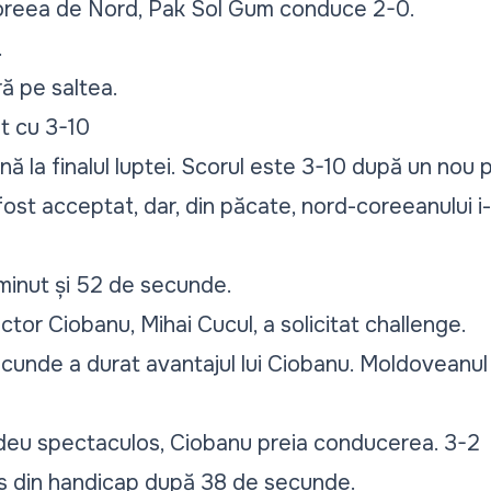
oreea de Nord, Pak Sol Gum conduce 2-0.
.
ră pe saltea.
t cu 3-10
ă la finalul luptei. Scorul este 3-10 după un nou p
ost acceptat, dar, din păcate, nord-coreeanului i-
minut și 52 de secunde.
ictor Ciobanu, Mihai Cucul, a solicitat challenge.
unde a durat avantajul lui Ciobanu. Moldoveanu
eu spectaculos, Ciobanu preia conducerea. 3-2
s din handicap după 38 de secunde.