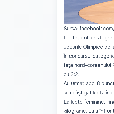
Sursa: facebook.com
Luptătorul de stil gre
Jocurile Olimpice de l
În concursul categori
fața nord-coreanului 
cu 3:2.
Au urmat apoi 8 puncte
și a câștigat lupta în
La lupte feminine, Iri
kilograme. Ea a înfru