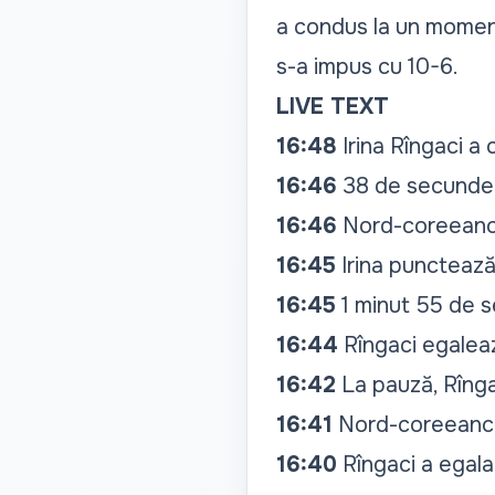
a condus la un moment 
s-a impus cu 10-6.
LIVE TEXT
16:48
Irina Rîngaci a
16:46
38 de secunde pâ
16:46
Nord-coreeanca
16:45
Irina punctează 
16:45
1 minut 55 de se
16:44
Rîngaci egalea
16:42
La pauză, Rîng
16:41
Nord-coreeanca
16:40
Rîngaci a egala