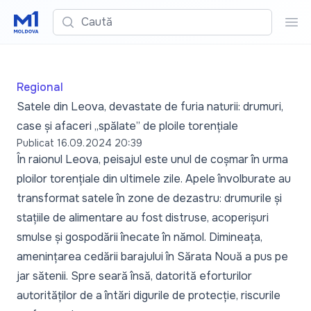
Caută
Cau
Regional
Satele din Leova, devastate de furia naturii: drumuri,
case și afaceri „spălate” de ploile torențiale
Publicat
16.09.2024 20:39
În raionul Leova, peisajul este unul de coșmar în urma
ploilor torențiale din ultimele zile. Apele învolburate au
transformat satele în zone de dezastru: drumurile și
stațiile de alimentare au fost distruse, acoperișuri
smulse și gospodării înecate în nămol. Dimineața,
amenințarea cedării barajului în Sărata Nouă a pus pe
jar sătenii. Spre seară însă, datorită eforturilor
autorităților de a întări digurile de protecție, riscurile