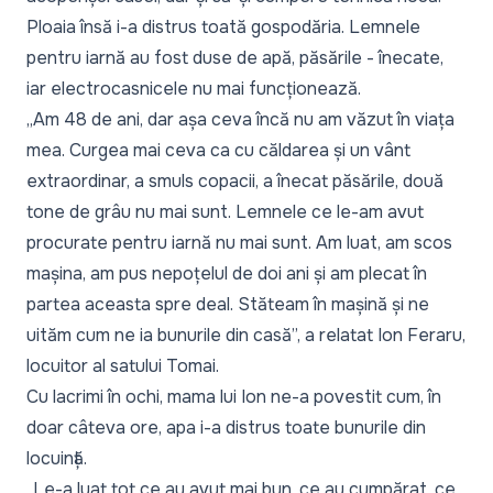
Ploaia însă i-a distrus toată gospodăria. Lemnele
pentru iarnă au fost duse de apă, păsările - înecate,
iar electrocasnicele nu mai funcționează.
„Am 48 de ani, dar așa ceva încă nu am văzut în viața
mea. Curgea mai ceva ca cu căldarea și un vânt
extraordinar, a smuls copacii, a înecat păsările, două
tone de grâu nu mai sunt. Lemnele ce le-am avut
procurate pentru iarnă nu mai sunt. Am luat, am scos
mașina, am pus nepoțelul de doi ani și am plecat în
partea aceasta spre deal. Stăteam în mașină și ne
uităm cum ne ia bunurile din casă”, a relatat Ion Feraru,
locuitor al satului Tomai.
Cu lacrimi în ochi, mama lui Ion ne-a povestit cum, în
doar câteva ore, apa i-a distrus toate bunurile din
locuință.
„Le-a luat tot ce au avut mai bun, ce au cumpărat, ce