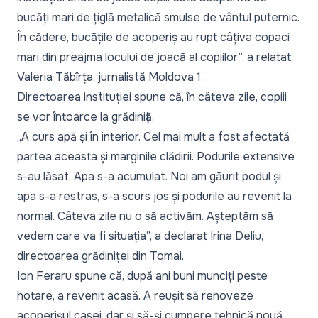
bucăți mari de țiglă metalică smulse de vântul puternic.
În cădere, bucățile de acoperiș au rupt câțiva copaci
mari din preajma locului de joacă al copiilor”, a relatat
Valeria Tăbîrța, jurnalistă Moldova 1.
Directoarea instituției spune că, în câteva zile, copiii
se vor întoarce la grădiniță.
„A curs apă și în interior. Cel mai mult a fost afectată
partea aceasta și marginile clădirii. Podurile extensive
s-au lăsat. Apa s-a acumulat. Noi am găurit podul și
apa s-a restras, s-a scurs jos și podurile au revenit la
normal. Câteva zile nu o să activăm. Așteptăm să
vedem care va fi situația”, a declarat Irina Deliu,
directoarea grădiniței din Tomai.
Ion Feraru spune că, după ani buni munciți peste
hotare, a revenit acasă. A reușit să renoveze
acoperișul casei, dar și să-și cumpere tehnică nouă.