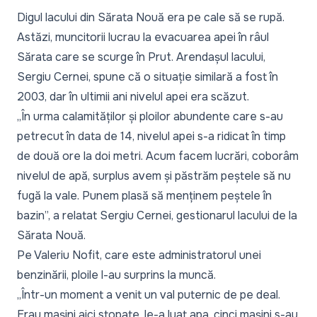
Digul lacului din Sărata Nouă era pe cale să se rupă.
Astăzi, muncitorii lucrau la evacuarea apei în râul
Sărata care se scurge în Prut. Arendașul lacului,
Sergiu Cernei, spune că o situație similară a fost în
2003, dar în ultimii ani nivelul apei era scăzut.
„În urma calamităților și ploilor abundente care s-au
petrecut în data de 14, nivelul apei s-a ridicat în timp
de două ore la doi metri. Acum facem lucrări, coborâm
nivelul de apă, surplus avem și păstrăm peștele să nu
fugă la vale. Punem plasă să menținem peștele în
bazin”, a relatat Sergiu Cernei, gestionarul lacului de la
Sărata Nouă.
Pe Valeriu Nofit, care este administratorul unei
benzinării, ploile l-au surprins la muncă.
„Într-un moment a venit un val puternic de pe deal.
Erau mașini aici stopate, le-a luat apa, cinci mașini s-au