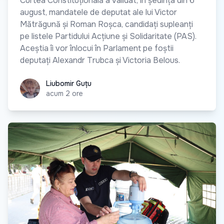
Curtea Constituțională a validat, în ședința din 6
august, mandatele de deputat ale lui Victor
Mătrăgună și Roman Roșca, candidați supleanți
pe listele Partidului Acțiune și Solidaritate (PAS).
Aceștia îi vor înlocui în Parlament pe foștii
deputați Alexandr Trubca și Victoria Belous.
Liubomir Guțu
Liubomir Guțu
acum 2 ore