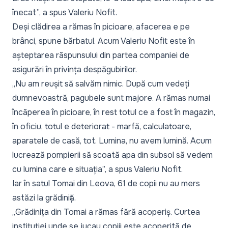
înecat”, a spus Valeriu Nofit.
Deși clădirea a rămas în picioare, afacerea e pe
brânci, spune bărbatul. Acum Valeriu Nofit este în
așteptarea răspunsului din partea companiei de
asigurări în privința despăgubirilor.
„Nu am reușit să salvăm nimic. După cum vedeți
dumnevoastră, pagubele sunt majore. A rămas numai
încăperea în picioare, în rest totul ce a fost în magazin,
în oficiu, totul e deteriorat - marfă, calculatoare,
aparatele de casă, tot. Lumina, nu avem lumină. Acum
lucrează pompierii să scoată apa din subsol să vedem
cu lumina care e situația”, a spus Valeriu Nofit.
Iar în satul Tomai din Leova, 61 de copii nu au mers
astăzi la grădiniță.
„Grădinița din Tomai a rămas fără acoperiș. Curtea
instituției unde se jucau copiii este acoperită de