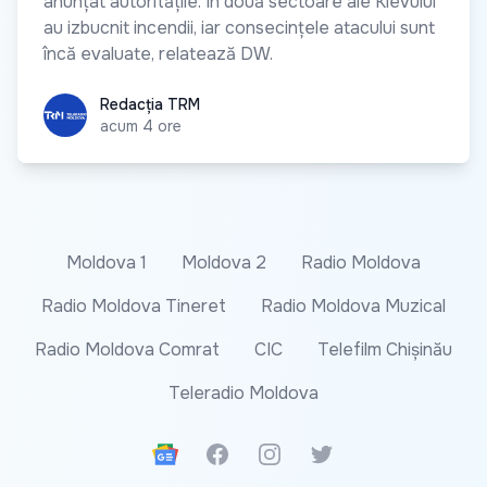
anunțat autoritățile. În două sectoare ale Kievului
au izbucnit incendii, iar consecințele atacului sunt
încă evaluate, relatează DW.
Redacția TRM
Redacția TRM
acum 4 ore
Moldova 1
Moldova 2
Radio Moldova
Radio Moldova Tineret
Radio Moldova Muzical
Radio Moldova Comrat
CIC
Telefilm Chișinău
Teleradio Moldova
Google News
Facebook
Instagram
Twitter