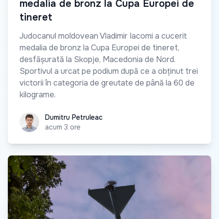
medalia de bronz la Cupa Europei de
tineret
Judocanul moldovean Vladimir Iacomi a cucerit
medalia de bronz la Cupa Europei de tineret,
desfășurată la Skopje, Macedonia de Nord.
Sportivul a urcat pe podium după ce a obținut trei
victorii în categoria de greutate de până la 60 de
kilograme.
Dumitru Petruleac
Dumitru Petruleac
acum 3 ore