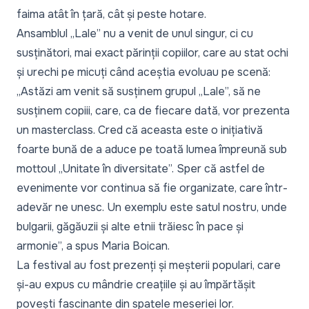
faima atât în țară, cât și peste hotare.
Ansamblul „Lale” nu a venit de unul singur, ci cu
susținători, mai exact părinții copiilor, care au stat ochi
și urechi pe micuți când aceștia evoluau pe scenă:
„Astăzi am venit să susținem grupul „Lale”, să ne
susținem copiii, care, ca de fiecare dată, vor prezenta
un masterclass. Cred că aceasta este o inițiativă
foarte bună de a aduce pe toată lumea împreună sub
mottoul „Unitate în diversitate”. Sper că astfel de
evenimente vor continua să fie organizate, care într-
adevăr ne unesc. Un exemplu este satul nostru, unde
bulgarii, găgăuzii și alte etnii trăiesc în pace și
armonie”, a spus Maria Boican.
La festival au fost prezenți și meșterii populari, care
și-au expus cu mândrie creațiile și au împărtășit
povești fascinante din spatele meseriei lor.