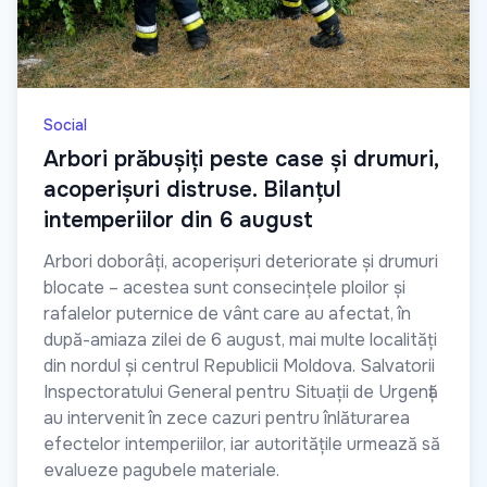
Social
Arbori prăbușiți peste case și drumuri,
acoperișuri distruse. Bilanțul
intemperiilor din 6 august
Arbori doborâți, acoperișuri deteriorate și drumuri
blocate – acestea sunt consecințele ploilor și
rafalelor puternice de vânt care au afectat, în
după-amiaza zilei de 6 august, mai multe localități
din nordul și centrul Republicii Moldova. Salvatorii
Inspectoratului General pentru Situații de Urgență
au intervenit în zece cazuri pentru înlăturarea
efectelor intemperiilor, iar autoritățile urmează să
evalueze pagubele materiale.