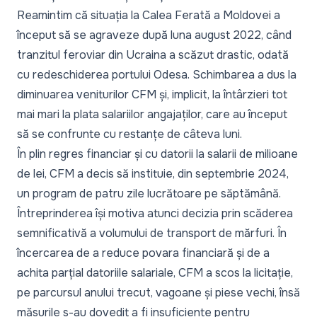
Reamintim că situația la Calea Ferată a Moldovei a
început să se agraveze după luna august 2022, când
tranzitul feroviar din Ucraina a scăzut drastic, odată
cu redeschiderea portului Odesa. Schimbarea a dus la
diminuarea veniturilor CFM și, implicit, la întârzieri tot
mai mari la plata salariilor angajaților, care au început
să se confrunte cu restanțe de câteva luni.
În plin regres financiar și cu datorii la salarii de milioane
de lei, CFM a decis să instituie, din septembrie 2024,
un program de
patru zile lucrătoare pe săptămână
.
Întreprinderea își motiva atunci decizia prin scăderea
semnificativă a volumului de transport de mărfuri. În
încercarea de a reduce povara financiară și de a
achita parțial datoriile salariale,
CFM a scos la licitație
,
pe parcursul anului trecut, vagoane și piese vechi, însă
măsurile s-au dovedit a fi insuficiente pentru