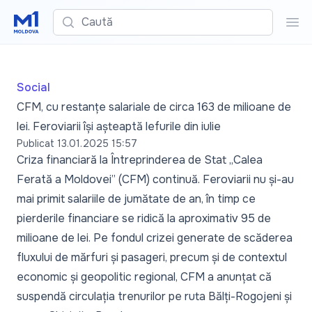
Caută
Cau
Social
CFM, cu restanțe salariale de circa 163 de milioane de
lei. Feroviarii își așteaptă lefurile din iulie
Publicat
13.01.2025 15:57
Criza financiară la Întreprinderea de Stat „Calea
Ferată a Moldovei” (CFM) continuă. Feroviarii nu și-au
mai primit salariile de jumătate de an, în timp ce
pierderile financiare se ridică la aproximativ 95 de
milioane de lei. Pe fondul crizei generate de scăderea
fluxului de mărfuri și pasageri, precum și de contextul
economic și geopolitic regional, CFM a anunțat că
suspendă
circulația trenurilor pe ruta Bălți-Rogojeni și