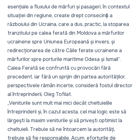
esențiale a fluxului de mărfuri și pasageri, în contextul
situației din regiune, create drept consecință a
războiului din Ucraina, care a dus, practic, la stoparea
tranzitului pe calea ferată din Moldova a mărfurilor
ucrainene spre Uniunea Europeană și invers, și
redirecționarea de către Căile ferate ucrainene a
mărfurilor spre porturile maritime Odesa și Ismail”.
Calea Ferată se confruntă cu provocări fără
precedent, iar fără un sprijin din partea autorităților,
perspectivele rămân incerte, consideră fostul director
al întreprinderii, Oleg Tofilat.
„Veniturile sunt mult mai mici decât cheltuielile
întreprinderii și, în cazul acesta, cel mai logic este să
lărgești la maxim veniturile și să privești optimist la
cheltuieli. Trebuie să ne întoarcem la autorități,
trebuie să fie responsabile. Acum, eforturile de