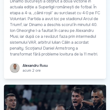
Dinamo București a obținut a doua victorie în
actuala ediție a Superligii românești de fotbal. În
etapa a 4-a, „câinii roșii” au surclasat cu 4:0 pe FC
Voluntari. Partida a avut loc pe stadionul Arcul de
Triumf, iar Dinamo a deschis scorul în minutul 40.
Ion Gheorghe l-a faultat în careu pe Alexandru
Musi, iar după ce a revăzut faza prin intermediul
sistemului VAR, arbitrul Iulian Călin a acordat
penalty. Scoțianul Daniel Armstrong a
transformat fără probleme lovitura de la 11 metri.
Alexandru Rusu
Alexandru Rusu
acum 2 ore