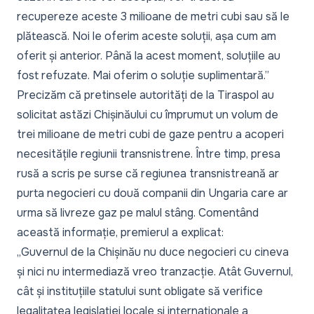
recupereze aceste 3 milioane de metri cubi sau să le
plătească. Noi le oferim aceste soluții, așa cum am
oferit și anterior. Până la acest moment, soluțiile au
fost refuzate. Mai oferim o soluție suplimentară.”
Precizăm că pretinsele autorități de la Tiraspol
au
solicitat astăzi Chișinăului cu împrumut un volum de
trei milioane de metri cubi de gaze
pentru a acoperi
necesitățile regiunii transnistrene. Între timp, presa
rusă a scris pe surse că regiunea transnistreană ar
purta negocieri cu două companii din Ungaria care ar
urma să livreze gaz pe malul stâng. Comentând
această informație, premierul a explicat:
„Guvernul de la Chișinău nu duce negocieri cu cineva
și nici nu intermediază vreo tranzacție. Atât Guvernul,
cât și instituțiile statului sunt obligate să verifice
legalitatea legislației locale și internaționale a