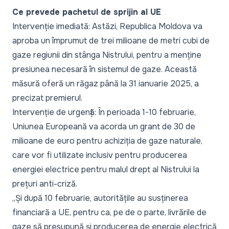
Ce prevede pachetul de sprijin al UE
Intervenție imediată:
Astăzi, Republica Moldova va
aproba un împrumut de trei milioane de metri cubi de
gaze regiunii din stânga Nistrului, pentru a menține
presiunea necesară în sistemul de gaze. Această
măsură oferă un răgaz până la 31 ianuarie 2025, a
precizat premierul.
Intervenție de urgență:
În perioada 1-10 februarie,
Uniunea Europeană va acorda un grant de 30 de
milioane de euro pentru achiziția de gaze naturale,
care vor fi utilizate inclusiv pentru producerea
energiei electrice pentru malul drept al Nistrului la
prețuri anti-criză.
„Și după 10 februarie, autoritățile au susținerea
financiară a UE, pentru ca, pe de o parte, livrările de
gaze să presupună și producerea de energie electrică