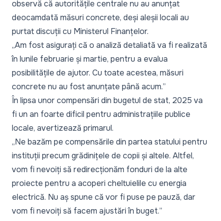
observă că autoritățile centrale nu au anunțat
deocamdată măsuri concrete, deși aleșii locali au
purtat discuții cu Ministerul Finanțelor.
„
Am fost asigurați că o analiză detaliată va fi realizată
în lunile februarie și martie, pentru a evalua
posibilitățile de ajutor. Cu toate acestea, măsuri
concrete nu au fost anunțate până acum.
”
În lipsa unor compensări din bugetul de stat, 2025 va
fi un an foarte dificil pentru administrațiile publice
locale, avertizează primarul.
„
Ne bazăm pe compensările din partea statului pentru
instituții precum grădinițele de copii și altele. Altfel,
vom fi nevoiți să redirecționăm fonduri de la alte
proiecte pentru a acoperi cheltuielile cu energia
electrică. Nu aș spune că vor fi puse pe pauză, dar
vom fi nevoiți să facem ajustări în buget.
”