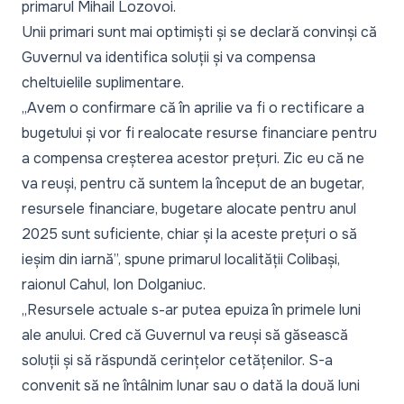
primarul Mihail Lozovoi.
Unii primari sunt mai optimiști și se declară convinși că
Guvernul va identifica soluții și va compensa
cheltuielile suplimentare.
„
Avem o confirmare că în aprilie va fi o rectificare a
bugetului și vor fi realocate resurse financiare pentru
a compensa creșterea acestor prețuri. Zic eu că ne
va reuși, pentru că suntem la început de an bugetar,
resursele financiare, bugetare alocate pentru anul
2025 sunt suficiente, chiar și la aceste prețuri o să
ieșim din iarnă
”, spune primarul localității Colibași,
raionul Cahul, Ion Dolganiuc.
„
Resursele actuale s-ar putea epuiza în primele luni
ale anului. Cred că Guvernul va reuși să găsească
soluții și să răspundă cerințelor cetățenilor. S-a
convenit să ne întâlnim lunar sau o dată la două luni