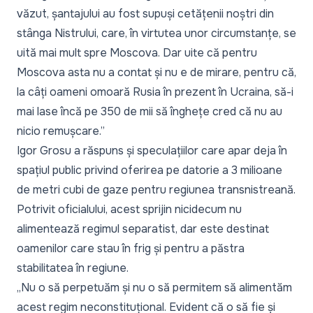
văzut, șantajului au fost supuși cetățenii noștri din
stânga Nistrului, care, în virtutea unor circumstanțe, se
uită mai mult spre Moscova. Dar uite că pentru
Moscova asta nu a contat și nu e de mirare, pentru că,
la câți oameni omoară Rusia în prezent în Ucraina, să-i
mai lase încă pe 350 de mii să înghețe cred că nu au
nicio remușcare.”
Igor Grosu a răspuns și speculațiilor care apar deja în
spațiul public privind oferirea pe datorie a 3 milioane
de metri cubi de gaze pentru regiunea transnistreană.
Potrivit oficialului, acest sprijin nicidecum nu
alimentează regimul separatist, dar este destinat
oamenilor care stau în frig și pentru a păstra
stabilitatea în regiune.
„Nu o să perpetuăm și nu o să permitem să alimentăm
acest regim neconstituțional. Evident că o să fie și