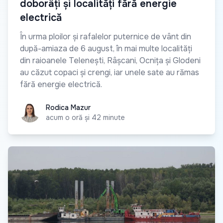
doborâți și localități fără energie
electrică
În urma ploilor și rafalelor puternice de vânt din
după-amiaza de 6 august, în mai multe localități
din raioanele Telenești, Râșcani, Ocnița și Glodeni
au căzut copaci și crengi, iar unele sate au rămas
fără energie electrică.
Rodica Mazur
Rodica Mazur
acum o oră și 42 minute