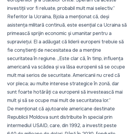
investiții vor fi reluate, probabil mult mai selectiv.”
Referitor la Ucraina, Bjola a menționat că, deși
asistența militară continuă, este esențial ca Ucraina să
primească sprijin economic și umanitar pentru a
supraviețui. El a adăugat că liderii europeni trebuie să
fie conștienți de necesitatea de a menține
securitatea în regiune.
„Este clar că, în timp, influența
americană va scădea și va lăsa europenii să se ocupe
mult mai serios de securitate. Americanii nu cred că
vor pleca; au multe interese strategice în zonă, dar
sunt foarte hotărâți ca europenii să investească mai
mult și să se ocupe mai mult de securitatea lor.”
De menționat că ajutoarele americane destinate
Republicii Moldova sunt distribuite în special prin
intermediul USAID, care, din 1992, a investit peste
640 de milioane de dolari. Până în 2030, fondurile