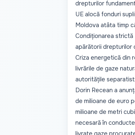
drepturilor fundamental
UE alocă fonduri supl
Moldova atâta timp c
Condiționarea strictă
apărătorii drepturilor
Criza energetică din r
livrările de gaze natu
autoritățile separatis
Dorin Recean a anunța
de milioane de euro p
milioane de metri cub
necesară în conducte p
livrate gaze procurat