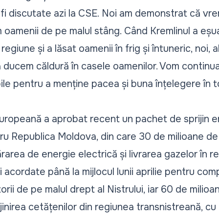
fi discutate azi la CSE. Noi am demonstrat că vr
 oamenii de pe malul stâng. Când Kremlinul a eșua
egiune și a lăsat oamenii în frig și întuneric, noi, a
ă ducem căldură în casele oamenilor. Vom continua
ile pentru a menține pacea și buna înțelegere în t
uropeană a aprobat recent un pachet de sprijin 
ru Republica Moldova, din care 30 de milioane de
area de energie electrică și livrarea gazelor în r
i acordate până la mijlocul lunii aprilie pentru co
ii de pe malul drept al Nistrului, iar 60 de milio
inirea cetățenilor din regiunea transnistreană, cu 