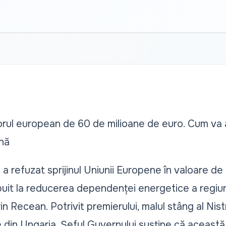
torul european de 60 de milioane de euro. Cum va 
nă
 a refuzat sprijinul Uniunii Europene în valoare d
ibuit la reducerea dependenței energetice a regiun
n Recean. Potrivit premierului, malul stâng al Nistr
 din Ungaria. Șeful Guvernului susține că această 