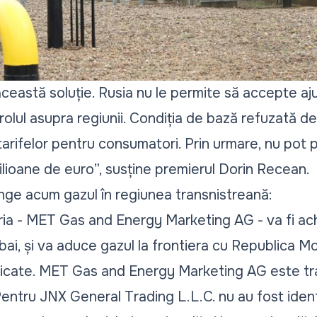
această soluție. Rusia nu le permite să accepte aj
rolul asupra regiunii. Condiția de bază refuzată de
arifelor pentru consumatori. Prin urmare, nu pot pr
lioane de euro
”, susține premierul Dorin Recean.
nge acum gazul în regiunea transnistreană:
ia - MET Gas and Energy Marketing AG - va fi ac
ubai, și va aduce gazul la frontiera cu Republica 
ificate. MET Gas and Energy Marketing AG este tr
entru JNX General Trading L.L.C. nu au fost ident