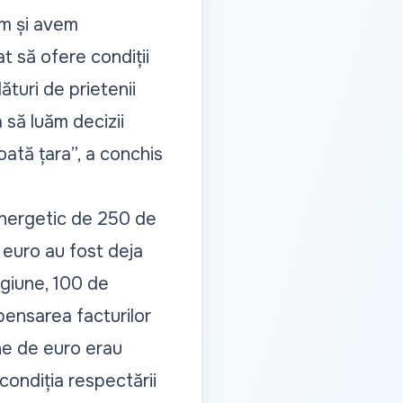
em și avem
t să ofere condiții
lături de prietenii
 să luăm decizii
oată țara
”, a conchis
energetic de 250 de
 euro au fost deja
egiune, 100 de
mpensarea facturilor
ane de euro erau
condiția respectării