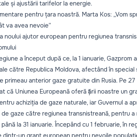
e și ajustării tarifelor la energie.
imentare pentru țara noastră. Marta Kos: „Vom spri
ât va avea nevoie”
 a noului ajutor european pentru regiunea transnis
 omului
egiune a început după ce, la 1 ianuarie, Gazprom 
rale către Republica Moldova, afectând în special 
te primeau anterior gaze gratuite din Rusia. Pe 27 
t că Uniunea Europeană oferă țării noastre un gr
entru achiziția de gaze naturale, iar Guvernul a a
i de gaze către regiunea transnistreană, pentru a
ână la 31 ianuarie. Începând cu 1 februarie, în re
e dintr-un grant european pentru nevoile populați