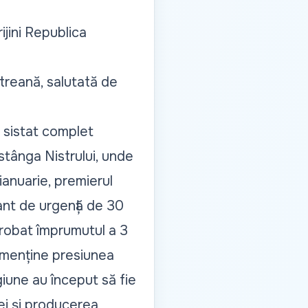
jini Republica
treană, salutată de
a sistat complet
stânga Nistrului, unde
ianuarie, premierul
ant de urgență de 30
probat împrumutul a 3
 menține presiunea
giune au început să fie
ei și producerea