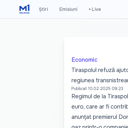
Știri
Emisiuni
•
Live
Economic
Tiraspolul refuză aju
regiunea transnistrea
Publicat
10.02.2025 09:23
Regimul de la Tiraspol
euro, care ar fi contr
anunțat premierul Dori
gaz printr-o companie