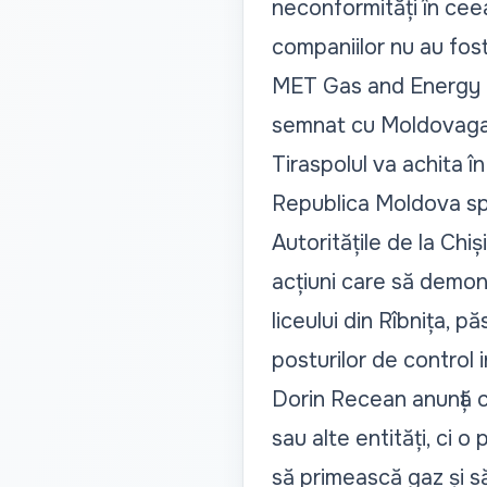
neconformități în ceea 
companiilor nu au fost
MET Gas and Energy Ma
semnat cu Moldovaga
Tiraspolul va achita î
Republica Moldova spr
Autoritățile de la Chi
acțiuni care să demons
liceului din Rîbnița, p
posturilor de control i
Dorin Recean anunță c
sau alte entități, ci 
să primească gaz și s