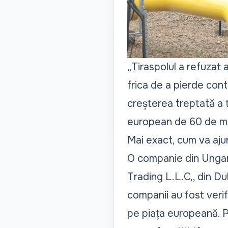
„
Tiraspolul a refuzat 
frica de a pierde cont
creșterea treptată a t
european de 60 de mi
Mai exact, cum va aju
O companie din Ungar
Trading L.L.C,, din D
companii au fost ver
pe piața europeană. P