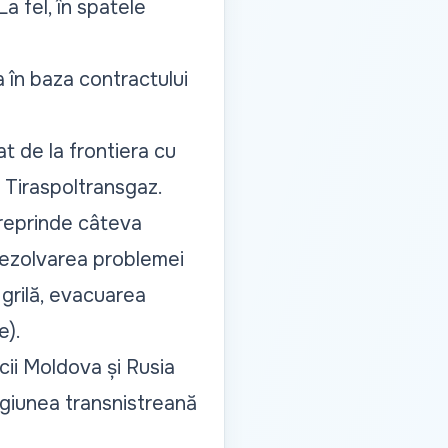
La fel, în spatele
 în baza contractului
at de la frontiera cu
 Tiraspoltransgaz.
ntreprinde câteva
 rezolvarea problemei
 grilă, evacuarea
e).
ii Moldova și Rusia
regiunea transnistreană