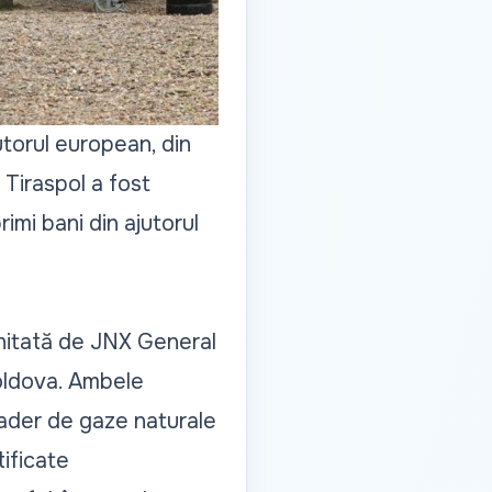
utorul european, din
 Tiraspol a fost
imi bani din ajutorul
hitată de JNX General
Moldova. Ambele
ader de gaze naturale
ificate