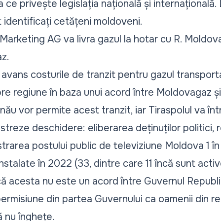
ce privește legislația națională și internațională. 
 identificați cetățeni moldoveni.
rketing AG va livra gazul la hotar cu R. Moldova
z.
n avans costurile de tranzit pentru gazul transport
e regiune în baza unui acord între Moldovagaz și
șinău vor permite acest tranzit, iar Tiraspolul va î
treze deschidere: eliberarea deținuților politici,
ăstrarea postului public de televiziune Moldova 1 în
nstalate în 2022 (33, dintre care 11 încă sunt activ
ă acesta nu este un acord între Guvernul Republic
o permisiune din partea Guvernului ca oamenii din 
ă nu înghețe.