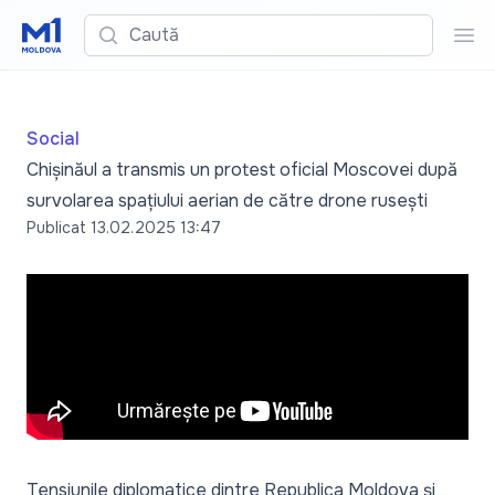
Caută
Cau
Social
Chișinăul a transmis un protest oficial Moscovei după
survolarea spațiului aerian de către drone rusești
Publicat
13.02.2025 13:47
Tensiunile diplomatice dintre Republica Moldova și