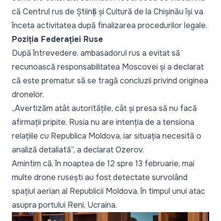
că Centrul rus de Știință și Cultură de la Chișinău își va
înceta activitatea după finalizarea procedurilor legale.
Poziția Federației Ruse
După întrevedere, ambasadorul rus a evitat să
recunoască responsabilitatea Moscovei și a declarat
că este prematur să se tragă concluzii privind originea
dronelor.
„Avertizăm atât autoritățile, cât și presa să nu facă
afirmații pripite. Rusia nu are intenția de a tensiona
relațiile cu Republica Moldova, iar situația necesită o
analiză detaliată”, a declarat Ozerov.
Amintim că, în noaptea de 12 spre 13 februarie, mai
multe drone rusești au fost detectate survolând
spațiul aerian al Republicii Moldova, în timpul unui atac
asupra portului Reni, Ucraina.