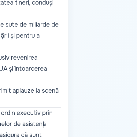
atea tineri, conduși
e sute de miliarde de
rii și pentru a
lusiv revenirea
SUA și întoarcerea
rimit aplauze la scenă
ordin executiv prin
elor de asistență
 asigura că sunt