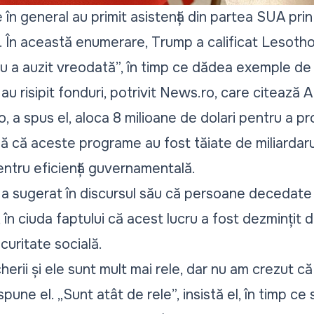
e în general au primit asistență din partea SUA pr
. În această enumerare, Trump a calificat Lesotho
nu a auzit vreodată”, în timp ce dădea exemple d
 risipit fonduri, potrivit
News.ro
, care citează A
, a spus el, aloca 8 milioane de dolari pentru a p
ă că aceste programe au fost tăiate de miliardaru
ntru eficiență guvernamentală.
 sugerat în discursul său că persoane decedate p
, în ciuda faptului că acest lucru a fost dezmințit 
curitate socială.
rii și ele sunt mult mai rele, dar nu am crezut că 
 spune el. „
Sunt atât de rele
”, insistă el, în timp c