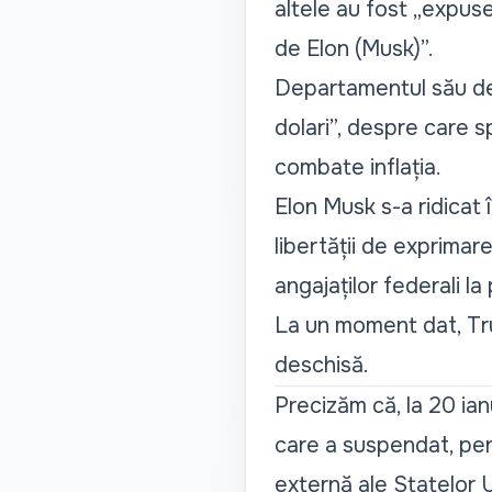
altele au fost „expuse
de Elon (Musk)”.
Departamentul său de 
dolari”, despre care s
combate inflația.
Elon Musk s-a ridicat î
libertății de exprimar
angajaților federali la
La un moment dat, Trum
deschisă.
Precizăm că, la 20 ia
care a suspendat, pen
externă ale Statelor U