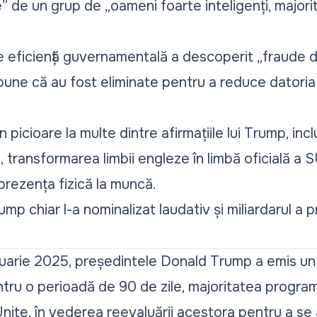
” de un grup de „oameni foarte inteligenți, majorit
eficiență guvernamentală a descoperit „fraude d
pune că au fost eliminate pentru a reduce datoria ță
n picioare la multe dintre afirmațiile lui Trump, inc
e, transformarea limbii engleze în limbă oficială a 
 prezența fizică la muncă.
p chiar l-a nominalizat laudativ și miliardarul a p
nuarie 2025, președintele Donald Trump a emis un 
tru o perioadă de 90 de zile, majoritatea program
nite, în vederea reevaluării acestora pentru a se