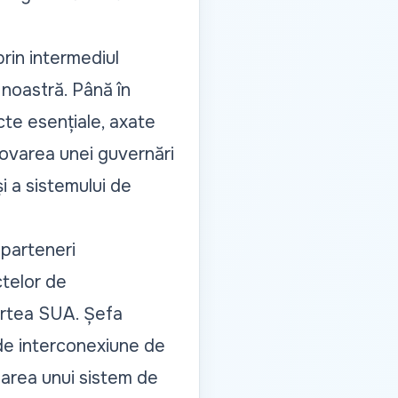
rin intermediul
 noastră. Până în
te esențiale, axate
movarea unei guvernări
i a sistemului de
 parteneri
ctelor de
partea SUA. Șefa
 de interconexiune de
narea unui sistem de