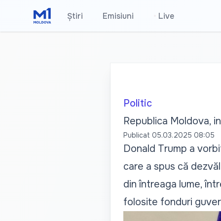
Știri
Emisiuni
•
Live
Politic
Republica Moldova, inc
Publicat
05.03.2025 08:05
Donald Trump a vorbit
care a spus că dezvălu
din întreaga lume, înt
folosite fonduri guve