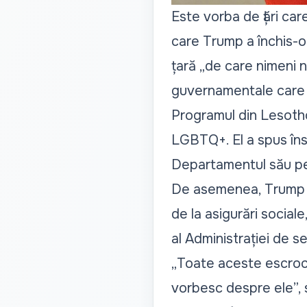
Este vorba de țări car
care Trump a închis-o
țară „de care nimeni 
guvernamentale care au
Programul din Lesotho
LGBTQ+. El a spus îns
Departamentul său pe
De asemenea, Trump a
de la asigurări sociale
al Administrației de se
„
Toate aceste escroche
vorbesc despre ele
”,