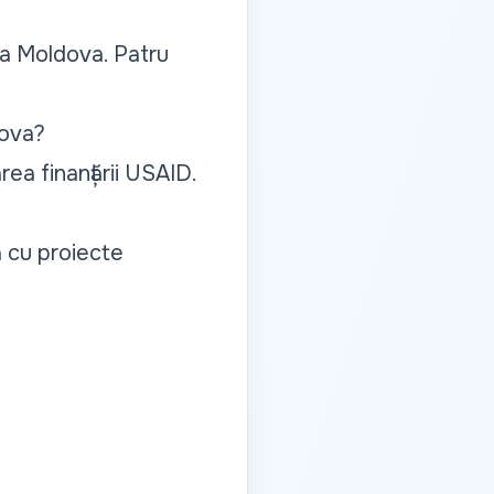
ca Moldova. Patru
dova?
ea finanțării USAID.
a cu proiecte