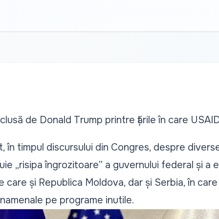
lusă de Donald Trump printre țările în care USAID „
, în timpul discursului din Congres, despre dive
ie „risipa îngrozitoare” a guvernului federal și a e
re care și Republica Moldova, dar și Serbia, în care
rnamenale pe programe inutile.