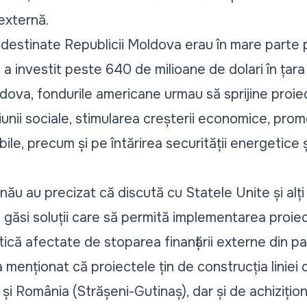
 externă.
destinate Republicii Moldova erau în mare parte p
 a investit peste 640 de milioane de dolari în țara
ova, fondurile americane urmau să sprijine proiec
unii sociale, stimularea creșterii economice, pro
ile, precum și pe întărirea securității energetice ș
șinău
au precizat
că discută cu Statele Unite și alți
a găsi soluții care să permită implementarea proie
tică afectate de stoparea finanțării externe din 
a menționat că proiectele țin de construcția liniei
și România (Strășeni-Gutinaș), dar și de achizițio