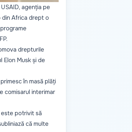
in USAID, agenția pe
 din Africa drept o
e programe
FP.
romova drepturile
l Elon Musk și de
rimesc în masă plăți
de comisarul interimar
este potrivit să
e subliniază că multe