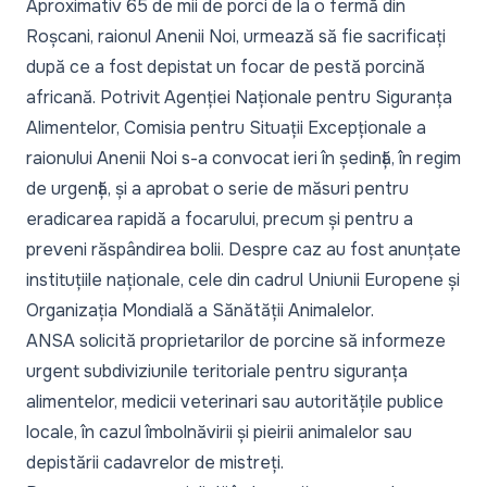
Aproximativ 65 de mii de porci de la o fermă din
Roșcani, raionul Anenii Noi, urmează să fie sacrificați
după ce a fost depistat un focar de pestă porcină
africană. Potrivit Agenției Naționale pentru Siguranța
Alimentelor, Comisia pentru Situații Excepționale a
raionului Anenii Noi s-a convocat ieri în ședință, în regim
de urgență, și a aprobat o serie de măsuri pentru
eradicarea rapidă a focarului, precum și pentru a
preveni răspândirea bolii. Despre caz au fost anunțate
instituțiile naționale, cele din cadrul Uniunii Europene și
Organizația Mondială a Sănătății Animalelor.
ANSA solicită proprietarilor de porcine să informeze
urgent subdiviziunile teritoriale pentru siguranța
alimentelor, medicii veterinari sau autoritățile publice
locale, în cazul îmbolnăvirii și pieirii animalelor sau
depistării cadavrelor de mistreți.