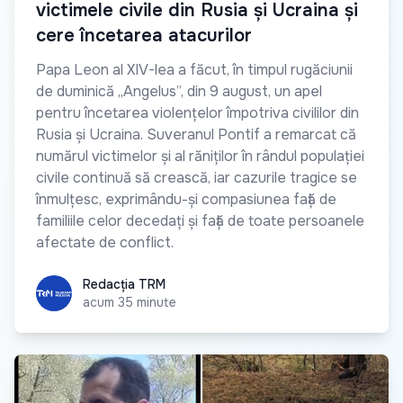
victimele civile din Rusia și Ucraina și
cere încetarea atacurilor
Papa Leon al XIV-lea a făcut, în timpul rugăciunii
de duminică „Angelus”, din 9 august, un apel
pentru încetarea violențelor împotriva civililor din
Rusia și Ucraina. Suveranul Pontif a remarcat că
numărul victimelor și al răniților în rândul populației
civile continuă să crească, iar cazurile tragice se
înmulțesc, exprimându-și compasiunea față de
familiile celor decedați și față de toate persoanele
afectate de conflict.
Redacția TRM
Redacția TRM
acum 35 minute