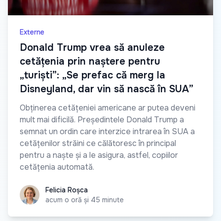
Externe
Donald Trump vrea să anuleze
cetățenia prin naștere pentru
„turiști”: „Se prefac că merg la
Disneyland, dar vin să nască în SUA”
Obținerea cetățeniei americane ar putea deveni
mult mai dificilă. Președintele Donald Trump a
semnat un ordin care interzice intrarea în SUA a
cetățenilor străini ce călătoresc în principal
pentru a naște și a le asigura, astfel, copiilor
cetățenia automată.
Felicia Roșca
Felicia Roșca
acum o oră și 45 minute