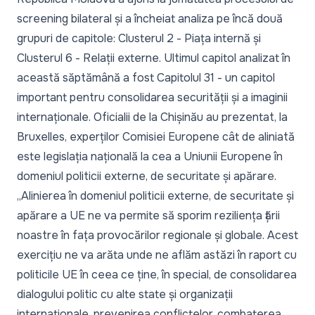
screening bilateral și a încheiat analiza pe încă două
grupuri de capitole: Clusterul 2 - Piața internă și
Clusterul 6 - Relații externe. Ultimul capitol analizat în
această săptămână a fost Capitolul 31 - un capitol
important pentru consolidarea securității și a imaginii
internaționale. Oficialii de la Chișinău au prezentat, la
Bruxelles, experților Comisiei Europene cât de aliniată
este legislația națională la cea a Uniunii Europene în
domeniul politicii externe, de securitate și apărare.
„
Alinierea în domeniul politicii externe, de securitate și
apărare a UE ne va permite să sporim reziliența țării
noastre în fața provocărilor regionale și globale. Acest
exercițiu ne va arăta unde ne aflăm astăzi în raport cu
politicile UE în ceea ce ține, în special, de consolidarea
dialogului politic cu alte state și organizații
internaționale, prevenirea conflictelor, combaterea