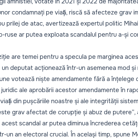
ii amnistiei, votate în 2021 și 2022 de majoritate
nor condamnați pe viață, riscă să afecteze grav i
ou prilej de atac, avertizează expertul politic Miha
o-ruse ar putea exploata scandalul pentru a-și con
iție are temei pentru a specula pe marginea aceste
 un deputat acționează într-un asemenea mod și 
iune votează niște amendamente fără a înțelege c
 juridic ale aprobării acestor amendamente în rapo
ață din pușcăriile noastre și ale integrității sistemu
este grav afectat de corupție și abuz de putere”
,
 acest scandal ar putea diminua încrederea cetățen
tr-un an electoral crucial. În același timp, spune M