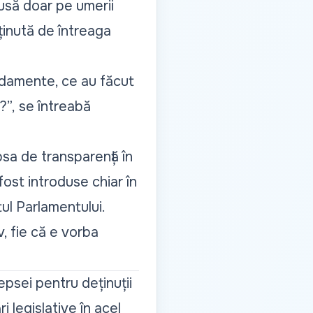
pusă doar pe umerii
ținută de întreaga
ndamente, ce au făcut
?”,
se întreabă
ipsa de transparență în
ost introduse chiar în
ul Parlamentului.
v, fie că e vorba
psei pentru deținuții
 legislative în acel