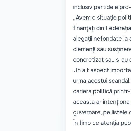
inclusiv partidele pro-
„Avem o situație polit
finanțați din Federați
alegații nefondate la 
clemență sau susținere
concretizat sau s-au 
Un alt aspect importan
urma acestui scandal.
cariera politică print
aceasta ar intenționa
guvernare, pe listele 
În timp ce atenția pu