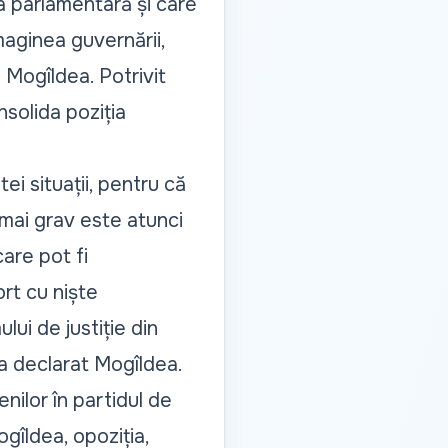
a parlamentară și care
maginea guvernării,
i Mogîldea. Potrivit
solida poziția
i situații, pentru că
mai grav este atunci
are pot fi
rt cu niște
lui de justiție din
 a declarat Mogîldea.
ilor în partidul de
ogîldea, opoziția,