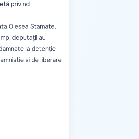
etă privind
tata Olesea Stamate,
imp, deputații au
ndamnate la detenție
mnistie și de liberare