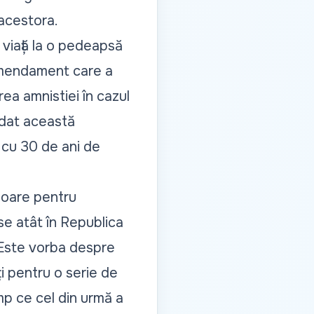
acestora.
 viață la o pedeapsă
 amendament care a
rea amnistiei în cazul
idat această
ă cu 30 de ani de
isoare pentru
se atât în Republica
e. Este vorba despre
ți pentru o serie de
imp ce cel din urmă a