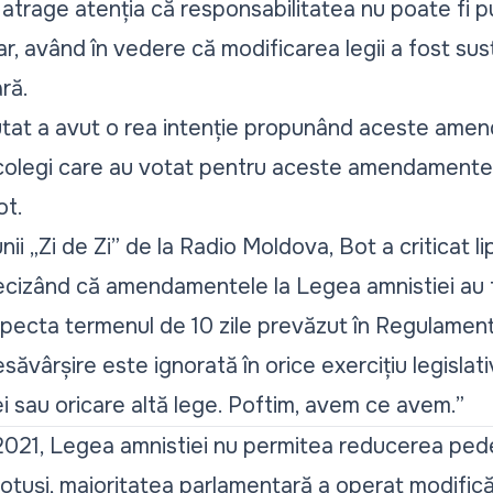
 atrage atenția că responsabilitatea nu poate fi 
r, având în vedere că modificarea legii a fost sus
ră.
utat a avut o rea intenție propunând aceste ame
e colegi care au votat pentru aceste amendamente
ot.
unii „Zi de Zi” de la Radio Moldova, Bot a criticat l
precizând că amendamentele la Legea amnistiei au f
especta termenul de 10 zile prevăzut în Regulament
ăvârșire este ignorată în orice exercițiu legislati
i sau oricare altă lege. Poftim, avem ce avem.”
2021, Legea amnistiei nu permitea reducerea pede
otuși, majoritatea parlamentară a operat modificări