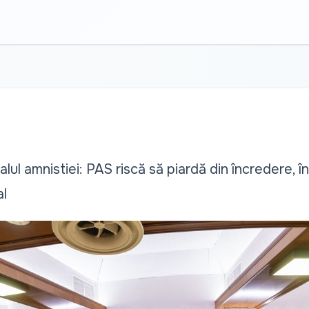
lul amnistiei: PAS riscă să piardă din încredere, î
al