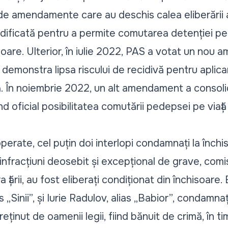
de amendamente care au deschis calea eliberării 
modificată pentru a permite comutarea detenției pe
soare. Ulterior, în iulie 2022, PAS a votat un nou
a demonstra lipsa riscului de recidivă pentru aplica
ă. În noiembrie 2022, un alt amendament a consol
d oficial posibilitatea comutării pedepsei pe viaț
operate, cel puțin doi interlopi condamnați la înch
infracțiuni deosebit și excepțional de grave, comi
a țării, au fost eliberați condiționat din închisoar
s „Sinii”, și Iurie Radulov, alias „Babior”, condamna
reținut de oamenii legii, fiind bănuit de crimă, în t