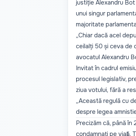
justiție Alexandru Bot
unui singur parlamenta
majoritate parlamenta
„Chiar dacă acel dep
ceilalți 50 și ceva d
avocatul Alexandru B
Invitat în cadrul emisi
procesul legislativ, 
ziua votului, fără a r
„Această regulă cu des
despre legea amnistie
Precizăm că, până în 
condamnați pe viață. T