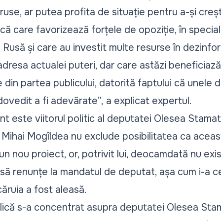
ruse, ar putea profita de situație pentru a-și creș
ică care favorizează forțele de opoziție, în special
a Rusă și care au investit multe resurse în dezinf
adresa actualei puteri, dar care astăzi beneficiaz
 din partea publicului, datorită faptului că unele d
dovedit a fi adevărate”,
a explicat expertul.
t este viitorul politic al deputatei Olesea Stamat
 Mihai Mogîldea nu exclude posibilitatea ca aceas
r-un nou proiect, or, potrivit lui, deocamdată nu ex
 să renunțe la mandatul de deputat, așa cum i-a ce
căruia a fost aleasă.
blică s-a concentrat asupra deputatei Olesea Stam