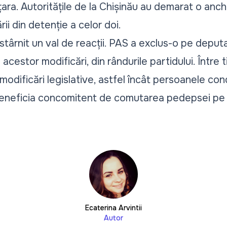
ara. Autoritățile de la Chișinău au demarat o anch
ii din detenție a celor doi.
 stârnit un val de reacții. PAS a exclus-o pe depu
cestor modificări, din rândurile partidului. Între t
modificări legislative, astfel încât persoanele co
beneficia concomitent de comutarea pedepsei pe a
Ecaterina Arvintii
Autor