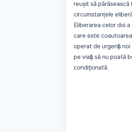
reușit să părăsească ț
circumstanțele eliberăr
Eliberarea celor doi a
care este coautoarea a
operat de urgență noi 
pe viață să nu poată 
condiționată.