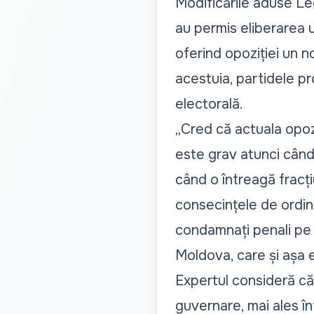
Modificările aduse Leg
au permis eliberarea u
oferind opoziției un n
acestuia, partidele pr
electorală.
„Cred că actuala opoz
este grav atunci când
când o întreagă fracț
consecințele de ordin
condamnați penali pe vi
Moldova, care și așa 
Expertul consideră că
guvernare, mai ales în