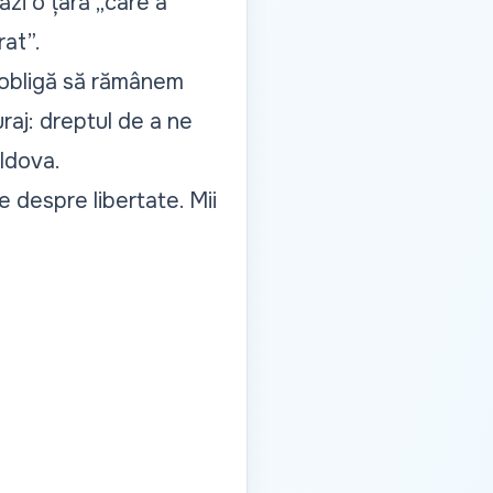
ăzi o țară
„care a
rat”.
e obligă să rămânem
raj: dreptul de a ne
ldova.
e despre libertate. Mii