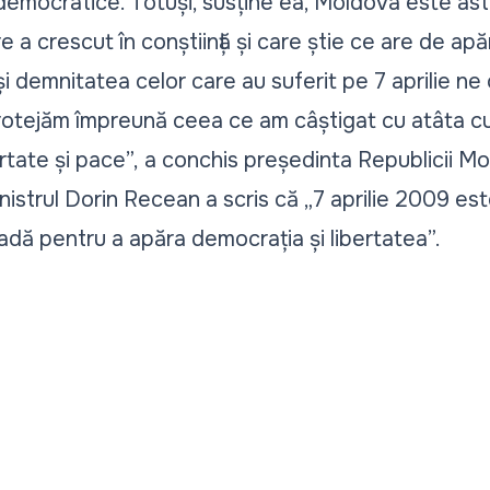
 democratice. Totuși, susține ea, Moldova este ast
e a crescut în conștiință și care știe ce are de apă
și demnitatea celor care au suferit pe 7 aprilie n
protejăm împreună ceea ce am câștigat cu atâta cu
ertate și pace”,
a conchis președinta Republicii Mo
nistrul Dorin Recean a scris că „7 aprilie 2009 est
tradă pentru a apăra democrația și libertatea”.