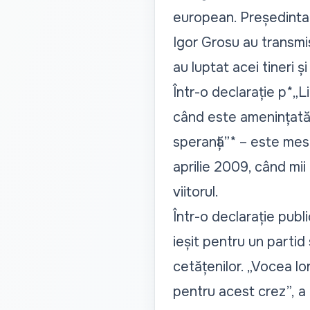
european. Președinta 
Igor Grosu au transmi
au luptat acei tineri 
Într-o declarație p*„Li
când este amenințată d
speranță”* – este mesa
aprilie 2009, când mii
viitorul.
Într-o declarație pub
ieșit pentru un partid
cetățenilor.
„Vocea lor 
pentru acest crez”,
a 