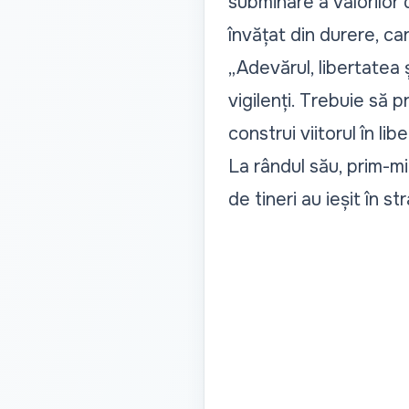
subminare a valorilor
învățat din durere, car
„Adevărul, libertatea 
vigilenți. Trebuie să 
construi viitorul în lib
La rândul său, prim-mi
de tineri au ieșit în s