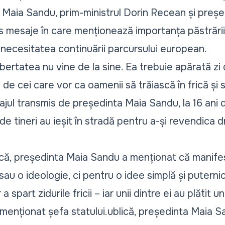
Maia Sandu, prim-ministrul Dorin Recean și preșe
s mesaje în care menționează importanța păstrării 
și necesitatea continuării parcursului european.
bertatea nu vine de la sine. Ea trebuie apărată zi 
e cei care vor ca oamenii să trăiască în frică și 
jul transmis de președinta Maia Sandu, la 16 ani d
 de tineri au ieșit în stradă pentru a-și revendica 
lică, președinta Maia Sandu a menționat că manife
 sau o ideologie, ci pentru o idee simplă și putern
a spart zidurile fricii – iar unii dintre ei au plătit
menționat șefa statului.ublică, președinta Maia 