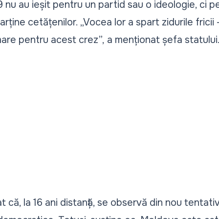
 nu au ieșit pentru un partid sau o ideologie, ci p
arține cetățenilor.
„Vocea lor a spart zidurile fricii 
mare pentru acest crez”,
a menționat șefa statului
 că, la 16 ani distanță, se observă din nou tentati