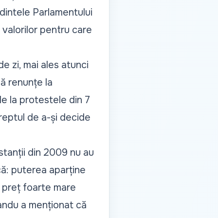
dintele Parlamentului
valorilor pentru care
de zi, mai ales atunci
să renunțe la
e la protestele din 7
dreptul de a-și decide
stanții din 2009 nu au
ică: puterea aparține
 un preț foarte mare
Sandu a menționat că