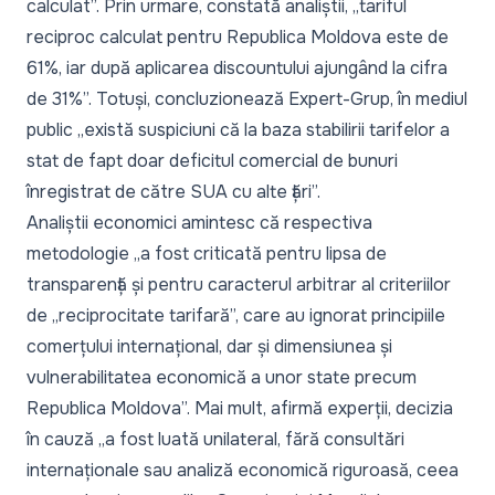
calculat
”. Prin urmare, constată analiștii, „
tariful
reciproc calculat pentru Republica Moldova este de
61%, iar după aplicarea discountului ajungând la cifra
de 31%
”. Totuși, concluzionează Expert-Grup, în mediul
public „
există suspiciuni că la baza stabilirii tarifelor a
stat de fapt doar deficitul comercial de bunuri
înregistrat de către SUA cu alte țări
”.
Analiștii economici amintesc că respectiva
metodologie „
a fost criticată pentru lipsa de
transparență și pentru caracterul arbitrar al criteriilor
de „reciprocitate tarifară”, care au ignorat principiile
comerțului internațional, dar și dimensiunea și
vulnerabilitatea economică a unor state precum
Republica Moldova
”. Mai mult, afirmă experții, decizia
în cauză „
a fost luată unilateral, fără consultări
internaționale sau analiză economică riguroasă, ceea