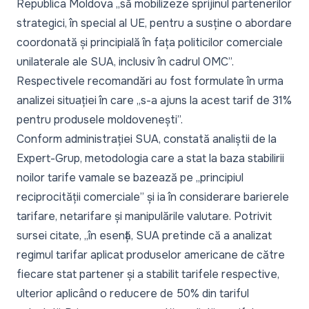
Republica Moldova „
să mobilizeze sprijinul partenerilor
strategici, în special al UE, pentru a susține o abordare
coordonată și principială în fața politicilor comerciale
unilaterale ale SUA, inclusiv în cadrul OMC
”.
Respectivele recomandări au fost formulate în urma
analizei situației în care „
s-a ajuns la acest tarif de 31%
pentru produsele moldovenești
”.
Conform administrației SUA, constată analiștii de la
Expert-Grup, metodologia care a stat la baza stabilirii
noilor tarife vamale se bazează pe „
principiul
reciprocității comerciale
” și ia în considerare barierele
tarifare, netarifare și manipulările valutare. Potrivit
sursei citate, „
în esență, SUA pretinde că a analizat
regimul tarifar aplicat produselor americane de către
fiecare stat partener și a stabilit tarifele respective,
ulterior aplicând o reducere de 50% din tariful