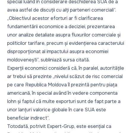
special luând în considerare deschiderea SUA de a
avea astfel de discuții cu alți parteneri comerciali
”.
„
Obiectivul acestor eforturi ar fi clarificarea
fundamentării economice a deciziei, prezentarea
unor analize detaliate asupra fluxurilor comerciale și
politicilor tarifare, precum și evidențierea caracterului
disproporționat al impactului asupra economiei
moldovenești
”, subliniază sursa citată.
Experții economici consideră că, în paralel, autoritățile
ar trebui să prezinte „
nivelul scăzut de risc comercial
pe care Republica Moldova îl prezintă pentru piața
americană, în special având în vedere componenta
lohn și faptul că multe exporturi sunt de fapt parte a
unor lanțuri valorice globale în care SUA este
beneficiar indirect
”.
Totodată, potrivit Expert-Grup, este esențial ca