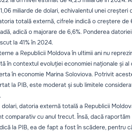
2022 la un nivel estimat de 4,23 miliarde în 2024.
,06 miliarde de dolari, echivalentul unei creșteri
toria totală externă, cifrele indică o creștere de
oadă, adică o majorare de 6,6%. Ponderea datoriei 
escut la 41% în 2024.
erne a Republicii Moldova în ultimii ani nu reprez
ită în contextul evoluției economiei naționale și al 
erta în economie Marina Soloviova. Potrivit acestei
rtat la PIB, este moderat și sub limitele consider
.
în dolari, datoria externă totală a Republicii Moldo
t comparativ cu anul trecut. Însă, dacă raportăm 
că la PIB, ea de fapt a fost în scădere, pentru că 