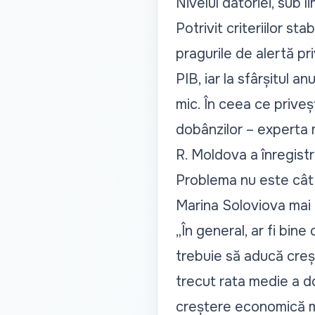
Nivelul datoriei, sub l
Potrivit criteriilor s
pragurile de alertă pr
PIB, iar la sfârșitul 
mic. În ceea ce priveș
dobânzilor – experta m
R. Moldova a înregistr
Problema nu este cât 
Marina Soloviova mai a
„În general, ar fi bine
trebuie să aducă cre
trecut rata medie a do
creștere economică m