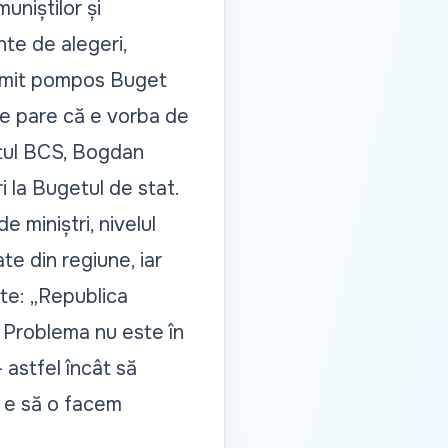
uniștilor și
nte de alegeri,
 numit pompos Buget
 Se pare că e vorba de
atul BCS, Bogdan
 la Bugetul de stat.
e miniștri, nivelul
te din regiune, iar
ate: „Republica
. Problema nu este în
– astfel încât să
 e să o facem