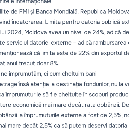
imitele internaționale
tabilite de FMI și Banca Mondială, Republica Moldo
ivind îndatorarea. Limita pentru datoria publică 
anului 2024, Moldova avea un nivel de 24%, adică d
te serviciul datoriei externe – adică rambursarea c
enționează că limita este de 22% din exportul de mă
at anul trecut doar 8%.
ne împrumutăm, ci cum cheltuim banii
trage însă atenția la destinația fondurilor, nu la 
 ca împrumuturile să fie cheltuite în scopuri produc
ștere economică mai mare decât rata dobânzii. De
bânzii la împrumuturile externe a fost de 2,5%, n
ai mare decât 2,5% ca să putem deservi datoria f