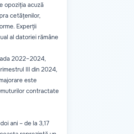
ce opoziția acuză
ra cetățenilor,
orme. Experții
ual al datoriei rămâne
rioada 2022–2024,
rimestrul III din 2024,
 majorare este
umuturilor contractate
oi ani – de la 3,17