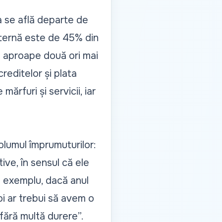
va se află departe de
externă este de 45% din
e aproape două ori mai
reditelor și plata
rfuri și servicii, iar
volumul împrumuturilor:
tive, în sensul că ele
 exemplu, dacă anul
oi ar trebui să avem o
ără multă durere”.