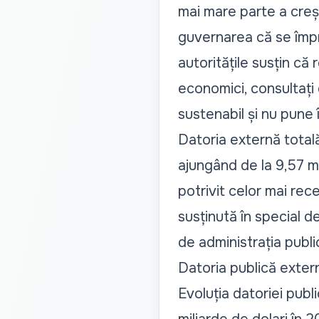
mai mare parte a creșt
guvernarea că se împr
autoritățile susțin că
economici, consultați 
sustenabil și nu pune în
Datoria externă total
ajungând de la 9,57 mil
potrivit celor mai re
susținută în special d
de administrația public
Datoria publică extern
Evoluția datoriei publ