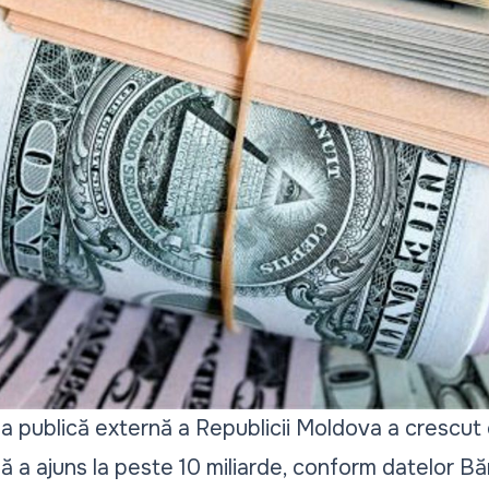
toria publică externă a Republicii Moldova a crescut
ală a ajuns la peste 10 miliarde, conform datelor
Băn