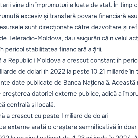
erii vine din împrumuturile luate de stat. În timp 
umută excesiv și transferă povara financiară asup
 resursele sunt direcționate către dezvoltare și ref
de Teleradio-Moldova, dau asigurări că nivelul act
 pericol stabilitatea financiară a țării.
ă a Republicii Moldova a crescut constant în pe
iarde de dolari în 2022 la peste 10,21 miliarde în t
cente date publicate de Banca Națională. Această
e creșterea datoriei externe publice, adică a împr
ă centrală și locală.
ă a crescut cu peste 1 miliard de dolari
ice externe arată o creștere semnificativă în doar d