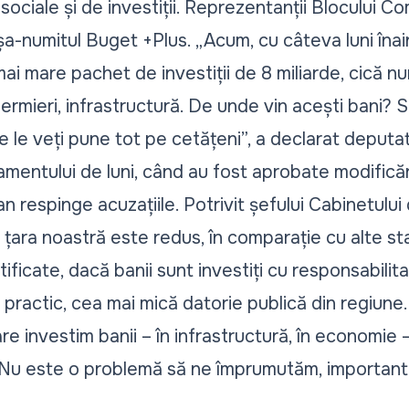
ociale și de investiții. Reprezentanții Blocului Com
așa-numitul
Buget +Plus.
„Acum, cu câteva luni înai
mai mare pachet de investiții de 8 miliarde, cică
fermieri, infrastructură. De unde vin acești bani?
re le veți pune tot pe cetățeni”, a declarat deput
lamentului de luni, când au fost
aprobate modificări
respinge acuzațiile. Potrivit șefului Cabinetului d
e țara noastră este redus, în comparație cu alte sta
tificate, dacă banii sunt investiți cu responsabilit
practic, cea mai mică datorie publică din regiune
 care investim banii – în infrastructură, în economie 
 Nu este o problemă să ne împrumutăm, important