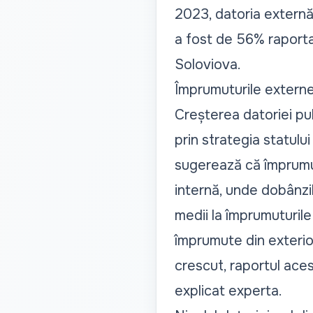
2023, datoria externă 
a fost de 56% raporta
Soloviova.
Împrumuturile externe
Creșterea datoriei publ
prin strategia statulu
sugerează că împrumut
internă, unde dobânzil
medii la împrumuturile
împrumute din exterior
crescut, raportul aces
explicat experta.