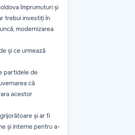
oldova împrumuturi și
 trebui investiți în
 muncă, modernizarea
ede și ce urmează
e partidele de
guvernarea că
vara acestor
rijorătoare și ar fi
e și interne pentru a-