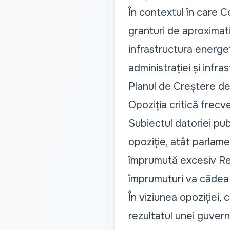
În contextul în care 
granturi de aproximativ
infrastructura energe
administrației și infra
Planul de Creștere de
Opoziția critică frec
Subiectul datoriei pub
opoziție, atât parlam
împrumută excesiv Rep
împrumuturi va cădea 
În viziunea opoziției, 
rezultatul unei guvern