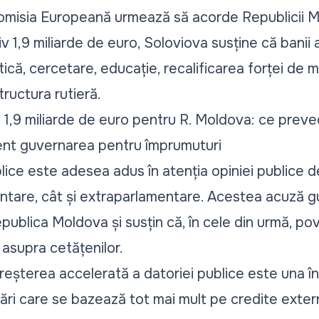
Comisia Europeană urmează să acorde Republicii M
 1,9 miliarde de euro, Soloviova susține că banii ar
tică, cercetare, educație, recalificarea forței de
structura rutieră.
 1,9 miliarde de euro pentru R. Moldova: ce prev
vent guvernarea pentru împrumuturi
lice este adesea adus în atenția opiniei publice d
entare, cât și extraparlamentare. Acestea acuză 
ublica Moldova și susțin că, în cele din urmă, po
asupra cetățenilor.
creșterea accelerată a datoriei publice este una îng
ări care se bazează tot mai mult pe credite extern