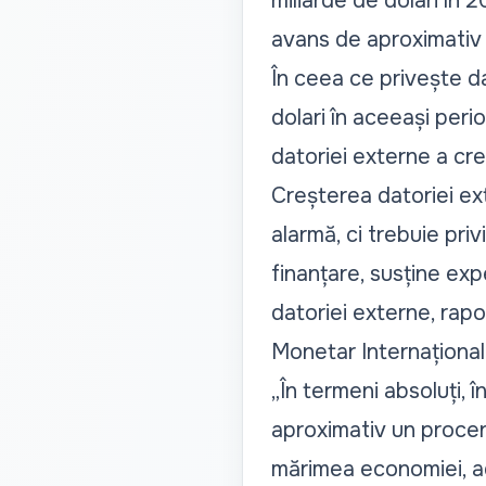
miliarde de dolari în 
avans de aproximativ 1
În ceea ce privește da
dolari în aceeași peri
datoriei externe a cr
Creșterea datoriei ext
alarmă, ci trebuie priv
finanțare, susține exp
datoriei externe, rapo
Monetar Internațional
„În termeni absoluți, 
aproximativ un procen
mărimea economiei, adi