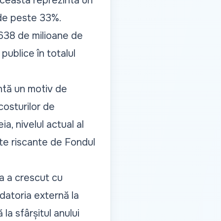
 Aceasta reprezintă un
 de peste 33%.
 638 de milioane de
publice în totalul
intă un motiv de
costurilor de
a, nivelul actual al
ate riscante de Fondul
va a crescut cu
datoria externă la
la sfârșitul anului