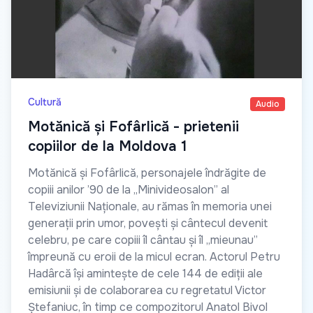
Cultură
Audio
Motănică și Fofârlică - prietenii
copiilor de la Moldova 1
Motănică și Fofârlică, personajele îndrăgite de
copiii anilor ’90 de la „Minivideosalon” al
Televiziunii Naționale, au rămas în memoria unei
generații prin umor, povești și cântecul devenit
celebru, pe care copiii îl cântau și îl „mieunau”
împreună cu eroii de la micul ecran. Actorul Petru
Hadârcă își amintește de cele 144 de ediții ale
emisiunii și de colaborarea cu regretatul Victor
Ștefaniuc, în timp ce compozitorul Anatol Bivol