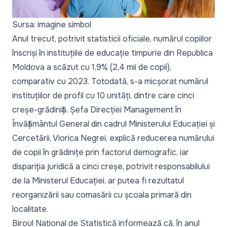
Sursa: imagine simbol
Anul trecut, potrivit statisticii oficiale, numărul copiilor
înscriși în instituțiile de educație timpurie din Republica
Moldova a scăzut cu 1,9% (2,4 mii de copii),
comparativ cu 2023. Totodată, s-a micșorat numărul
instituțiilor de profil cu 10 unități, dintre care cinci
creșe-grădiniță. Șefa Direcției Management în
Învățământul General din cadrul Ministerului Educației și
Cercetării, Viorica Negrei, explică reducerea numărului
de copii în grădinițe prin factorul demografic, iar
dispariția juridică a cinci creșe, potrivit responsabilului
de la Ministerul Educației, ar putea fi rezultatul
reorganizării sau comasării cu școala primară din
localitate.
Biroul Național de Statistică
informează că, în anul