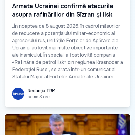
Armata Ucrainei confirmă atacurile
asupra rafinăriilor din Sîzran și Ilsk
„În noaptea de 8 august 2026, în cadrul măsurilor
de reducere a potențialului militar-economic al
agresorului rus, unitățile Forțelor de Apărare ale
Ucrainei au lovit mai multe obiective importante
ale inamicului. În special, a fost lovită compania
«Rafinăria de petrol Ilsk» din regiunea Krasnodar a
Federației Ruse”, se arată într-un comunicat al
Statului Major al Forțelor Armate ale Ucrainei.
Redacția TRM
Redacția TRM
acum 3 ore