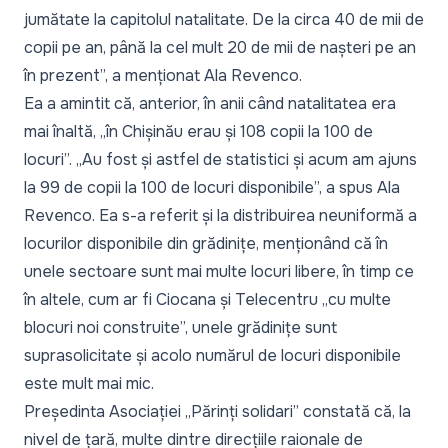
jumătate la capitolul natalitate. De la circa 40 de mii de
copii pe an, până la cel mult 20 de mii de nașteri pe an
în prezent
”, a menționat Ala Revenco.
Ea a amintit că, anterior, în anii când natalitatea era
mai înaltă, „
în Chișinău erau și 108 copii la 100 de
locuri
”. „
Au fost și astfel de statistici și acum am ajuns
la 99 de copii la 100 de locuri disponibile
”, a spus Ala
Revenco. Ea s-a referit și la distribuirea neuniformă a
locurilor disponibile din grădinițe, menționând că în
unele sectoare sunt mai multe locuri libere, în timp ce
în altele, cum ar fi Ciocana și Telecentru „
cu multe
blocuri noi construite
”, unele grădinițe sunt
suprasolicitate și acolo numărul de locuri disponibile
este mult mai mic.
Președinta Asociației „Părinți solidari” constată că, la
nivel de țară, multe dintre direcțiile raionale de