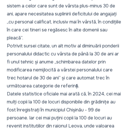
sistem a celor care sunt de vârsta plus-minus 30 de
ani, apare necesitatea suplinirii deficitului de angajați
„
cu personal calificat, inclusiv mai în vârstă, în condițiile
în care cei tineri se regăsesc în alte domenii sau
pleacă
”.
Potrivit sursei citate, un alt motiv al diminuării ponderii
personalului didactic cu vârsta de până la 30 de ani ar
fi unul tehnic și anume „
schimbarea datelor prin
modificarea nemijlocită a vârstei personalului care
trec hotarul de 30 de ani
” și care automat trec în
următoarea categorie de referință.
Datele statistice oficiale mai arată că, în 2024, cei mai
mulți copii la 100 de locuri disponibile din grădinițe au
fost înregistrați în municipiul Chișinău - 99 de
persoane. Iar cei mai puțini copii la 100 de locuri au
revenit instituțiilor din raionul Leova, unde valoarea