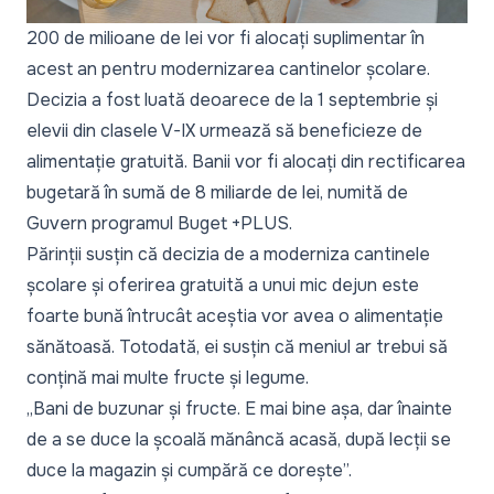
200 de milioane de lei vor fi alocați suplimentar în
acest an pentru modernizarea cantinelor școlare.
Decizia a fost luată deoarece de la 1 septembrie și
elevii din clasele V-IX urmează să beneficieze de
alimentație gratuită. Banii vor fi alocați din rectificarea
bugetară în sumă de 8 miliarde de lei, numită de
Guvern programul Buget +PLUS.
Părinții susțin că decizia de a moderniza cantinele
școlare și oferirea gratuită a unui mic dejun este
foarte bună întrucât aceștia vor avea o alimentație
sănătoasă. Totodată, ei susțin că meniul ar trebui să
conțină mai multe fructe și legume.
„Bani de buzunar și fructe. E mai bine așa, dar înainte
de a se duce la școală mănâncă acasă, după lecții se
duce la magazin și cumpără ce dorește”.