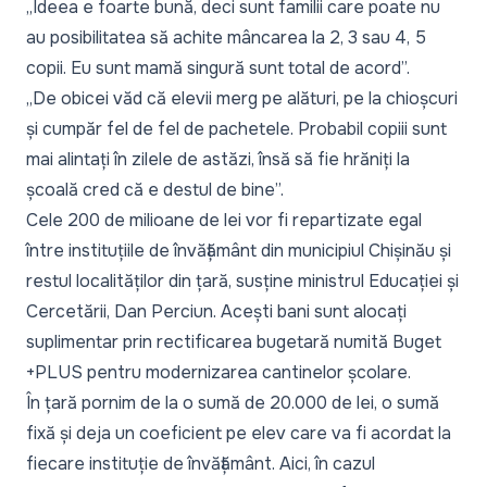
„Ideea e foarte bună, deci sunt familii care poate nu
au posibilitatea să achite mâncarea la 2, 3 sau 4, 5
copii. Eu sunt mamă singură sunt total de acord”.
„De obicei văd că elevii merg pe alături, pe la chioșcuri
și cumpăr fel de fel de pachetele. Probabil copiii sunt
mai alintați în zilele de astăzi, însă să fie hrăniți la
școală cred că e destul de bine”.
Cele 200 de milioane de lei vor fi repartizate egal
între instituțiile de învățământ din municipiul Chișinău și
restul localităților din țară, susține ministrul Educației și
Cercetării, Dan Perciun. Acești bani sunt alocați
suplimentar prin rectificarea bugetară numită Buget
+PLUS pentru modernizarea cantinelor școlare.
În țară pornim de la o sumă de 20.000 de lei, o sumă
fixă și deja un coeficient pe elev care va fi acordat la
fiecare instituție de învățământ. Aici, în cazul