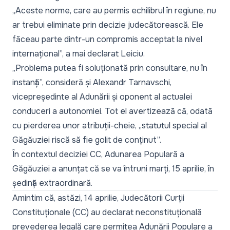
„Aceste norme, care au permis echilibrul în regiune, nu
ar trebui eliminate prin decizie judecătorească. Ele
făceau parte dintr-un compromis acceptat la nivel
internațional”, a mai declarat Leiciu.
„Problema putea fi soluționată prin consultare, nu în
instanță”, consideră și Alexandr Tarnavschi,
vicepreședinte al Adunării și oponent al actualei
conduceri a autonomiei. Tot el avertizează că, odată
cu pierderea unor atribuții-cheie, „statutul special al
Găgăuziei riscă să fie golit de conținut”.
În contextul deciziei CC, Adunarea Populară a
Găgăuziei a anunțat că se va întruni marți, 15 aprilie, în
ședință extraordinară.
Amintim că, astăzi, 14 aprilie,
Judecătorii Curții
Constituționale (CC) au declarat neconstituțională
prevederea legală care permitea Adunării Populare a