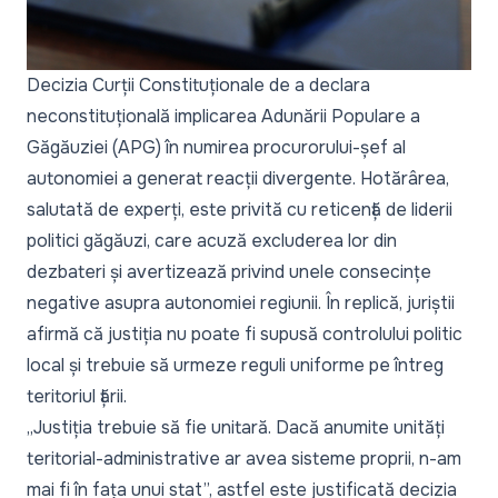
Decizia Curții Constituționale de a declara
neconstituțională implicarea Adunării Populare a
Găgăuziei (APG) în numirea procurorului-șef al
autonomiei a generat reacții divergente. Hotărârea,
salutată de experți, este privită cu reticență de liderii
politici găgăuzi, care acuză excluderea lor din
dezbateri și avertizează privind unele consecințe
negative asupra autonomiei regiunii. În replică, juriștii
afirmă că justiția nu poate fi supusă controlului politic
local și trebuie să urmeze reguli uniforme pe întreg
teritoriul țării.
„Justiția trebuie să fie unitară. Dacă anumite unități
teritorial-administrative ar avea sisteme proprii, n-am
mai fi în fața unui stat”, astfel este justificată decizia