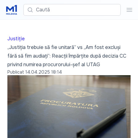
Caută
Cau
Justiție
„Justiția trebuie să fie unitară” vs „Am fost excluși
fără să fim audiați”: Reacții împărțite după decizia CC
privind numirea procurorului-șef al UTAG
Publicat
14.04.2025 18:14