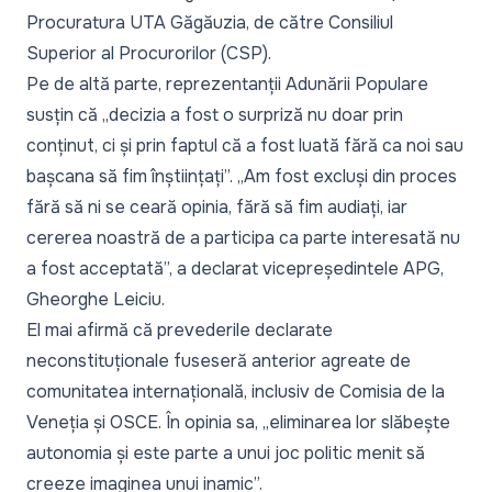
Procuratura UTA Găgăuzia, de către Consiliul
Superior al Procurorilor (CSP).
Pe de altă parte, reprezentanții Adunării Populare
susțin că „decizia a fost o surpriză nu doar prin
conținut, ci și prin faptul că a fost luată fără ca noi sau
bașcana să fim înștiințați”. „Am fost excluși din proces
fără să ni se ceară opinia, fără să fim audiați, iar
cererea noastră de a participa ca parte interesată nu
a fost acceptată”, a declarat vicepreședintele APG,
Gheorghe Leiciu.
El mai afirmă că prevederile declarate
neconstituționale fuseseră anterior agreate de
comunitatea internațională, inclusiv de Comisia de la
Veneția și OSCE. În opinia sa, „eliminarea lor slăbește
autonomia și este parte a unui joc politic menit să
creeze imaginea unui inamic”.