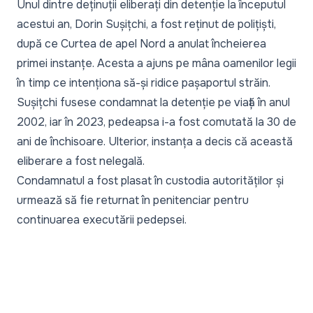
Unul dintre deținuții eliberați din detenție la începutul
acestui an, Dorin Sușițchi, a fost reținut de polițiști,
după ce Curtea de apel Nord a anulat încheierea
primei instanțe. Acesta a ajuns pe mâna oamenilor legii
în timp ce intenționa să-și ridice pașaportul străin.
Sușițchi fusese condamnat la detenție pe viață în anul
2002, iar în 2023, pedeapsa i-a fost comutată la 30 de
ani de închisoare. Ulterior, instanța a decis că această
eliberare a fost nelegală.
Condamnatul a fost plasat în custodia autorităților și
urmează să fie returnat în penitenciar pentru
continuarea executării pedepsei.