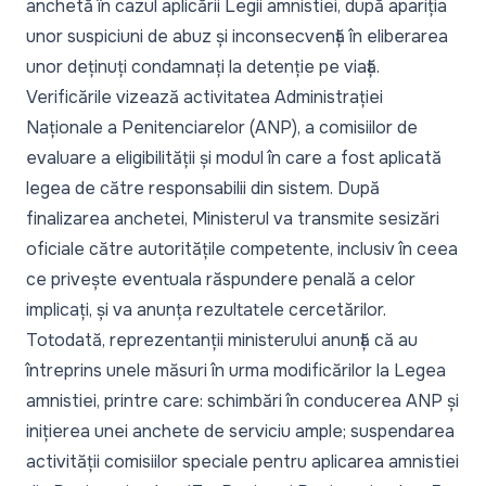
anchetă în cazul aplicării Legii amnistiei, după apariția
unor suspiciuni de abuz și inconsecvență în eliberarea
unor deținuți condamnați la detenție pe viață.
Verificările vizează activitatea Administrației
Naționale a Penitenciarelor (ANP), a comisiilor de
evaluare a eligibilității și modul în care a fost aplicată
legea de către responsabilii din sistem. După
finalizarea anchetei, Ministerul va transmite sesizări
oficiale către autoritățile competente, inclusiv în ceea
ce privește eventuala răspundere penală a celor
implicați, și va anunța rezultatele cercetărilor.
Totodată, reprezentanții ministerului anunță că au
întreprins unele măsuri în urma modificărilor la Legea
amnistiei, printre care: schimbări în conducerea ANP și
inițierea unei anchete de serviciu ample; suspendarea
activității comisiilor speciale pentru aplicarea amnistiei