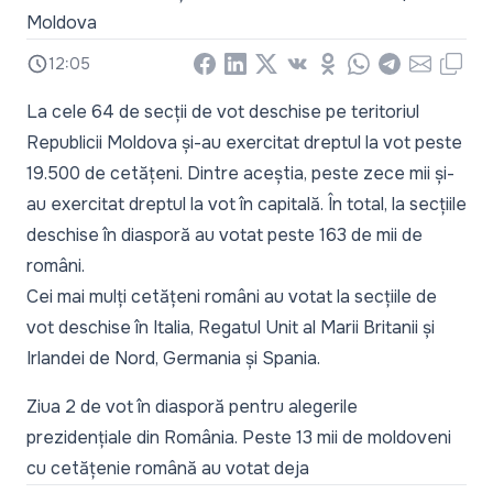
Moldova
12:05
Facebook
LinkedIn
X
Vkontakte
Odnoklassniki
WhatsApp
Telegram
Email
Copy
La cele 64 de secții de vot deschise pe teritoriul
Republicii Moldova și-au exercitat dreptul la vot peste
19.500 de cetățeni. Dintre aceștia, peste zece mii și-
au exercitat dreptul la vot în capitală. În total, la secțiile
deschise în diasporă au votat peste 163 de mii de
români.
Cei mai mulți cetățeni români au votat la secțiile de
vot deschise în Italia, Regatul Unit al Marii Britanii și
Irlandei de Nord, Germania și Spania.
Ziua 2 de vot în diasporă pentru alegerile
prezidențiale din România. Peste 13 mii de moldoveni
cu cetățenie română au votat deja