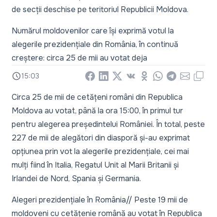
de secții deschise pe teritoriul Republicii Moldova.
Numărul moldovenilor care își exprimă votul la
alegerile prezidențiale din România, în continuă
creștere: circa 25 de mii au votat deja
15:03
Facebook
LinkedIn
X
Vkontakte
Odnoklassniki
WhatsApp
Telegram
Email
Copy
Circa 25 de mii de cetățeni români din Republica
Moldova au votat, până la ora 15:00, în primul tur
pentru alegerea președintelui României. În total, peste
227 de mii de alegători din diasporă și-au exprimat
opțiunea prin vot la alegerile prezidențiale, cei mai
mulți fiind în Italia, Regatul Unit al Marii Britanii și
Irlandei de Nord, Spania și Germania.
Alegeri prezidențiale în România// Peste 19 mii de
moldoveni cu cetățenie română au votat în Republica