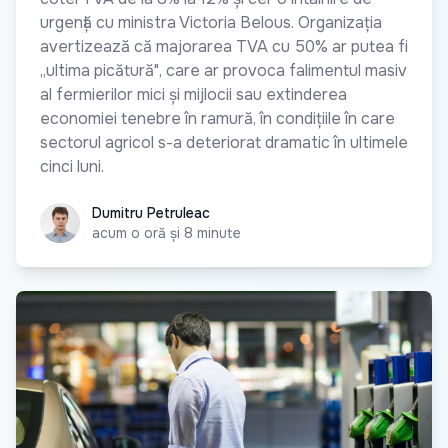
urgență cu ministra Victoria Belous. Organizația
avertizează că majorarea TVA cu 50% ar putea fi
„ultima picătură", care ar provoca falimentul masiv
al fermierilor mici și mijlocii sau extinderea
economiei tenebre în ramură, în condițiile în care
sectorul agricol s-a deteriorat dramatic în ultimele
cinci luni.
Dumitru Petruleac
Dumitru Petruleac
acum o oră și 8 minute