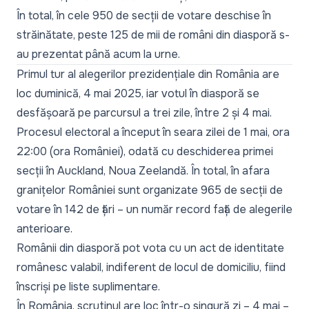
În total, în cele 950 de secții de votare deschise în
străinătate, peste 125 de mii de români din diasporă s-
au prezentat până acum la urne.
Primul tur al alegerilor prezidențiale din România are
loc duminică, 4 mai 2025, iar votul în diasporă se
desfășoară pe parcursul a trei zile, între 2 și 4 mai.
Procesul electoral a început în seara zilei de 1 mai, ora
22:00 (ora României), odată cu deschiderea primei
secții în Auckland, Noua Zeelandă. În total, în afara
granițelor României sunt organizate 965 de secții de
votare în 142 de țări – un număr record față de alegerile
anterioare.
Românii din diasporă pot vota cu un act de identitate
românesc valabil, indiferent de locul de domiciliu, fiind
înscriși pe liste suplimentare.
În România, scrutinul are loc într-o singură zi – 4 mai –