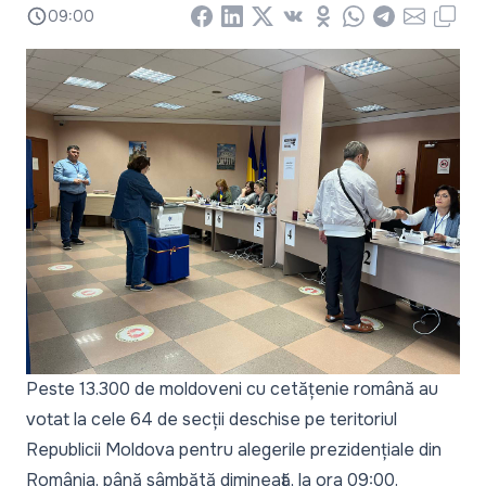
09:00
Facebook
LinkedIn
X
Vkontakte
Odnoklassniki
WhatsApp
Telegram
Email
Copy
Peste 13.300 de moldoveni cu cetățenie română au
votat la cele 64 de secții deschise pe teritoriul
Republicii Moldova pentru alegerile prezidențiale din
România, până sâmbătă dimineață, la ora 09:00.