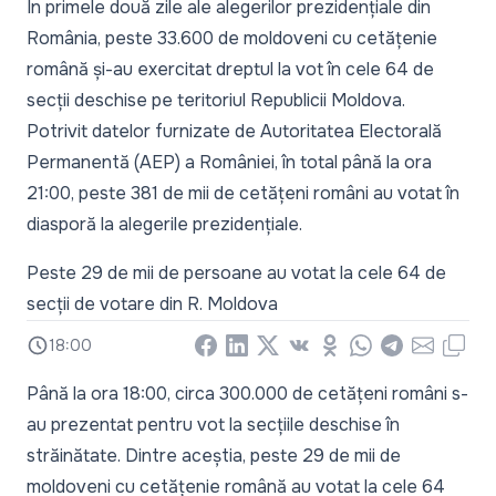
În primele două zile ale alegerilor prezidențiale din
România, peste 33.600 de moldoveni cu cetățenie
română și-au exercitat dreptul la vot în cele 64 de
secții deschise pe teritoriul Republicii Moldova.
Potrivit datelor furnizate de Autoritatea Electorală
Permanentă (AEP) a României, în total până la ora
21:00, peste 381 de mii de cetățeni români au votat în
diasporă la alegerile prezidențiale.
Peste 29 de mii de persoane au votat la cele 64 de
secții de votare din R. Moldova
18:00
Facebook
LinkedIn
X
Vkontakte
Odnoklassniki
WhatsApp
Telegram
Email
Copy
Până la ora 18:00, circa 300.000 de cetățeni români s-
au prezentat pentru vot la secțiile deschise în
străinătate. Dintre aceștia, peste 29 de mii de
moldoveni cu cetățenie română au votat la cele 64