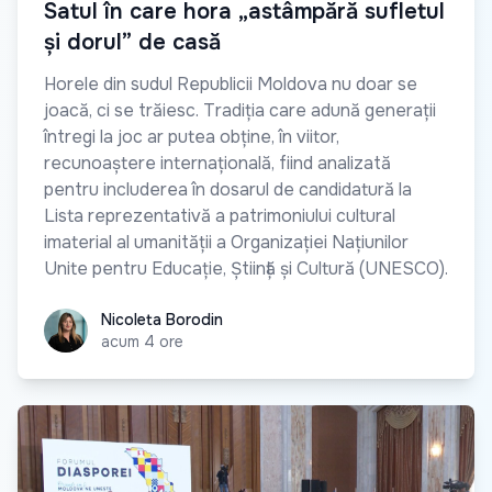
Satul în care hora „astâmpără sufletul
și dorul” de casă
Horele din sudul Republicii Moldova nu doar se
joacă, ci se trăiesc. Tradiția care adună generații
întregi la joc ar putea obține, în viitor,
recunoaștere internațională, fiind analizată
pentru includerea în dosarul de candidatură la
Lista reprezentativă a patrimoniului cultural
imaterial al umanității a Organizației Națiunilor
Unite pentru Educație, Știință și Cultură (UNESCO).
Nicoleta Borodin
Nicoleta Borodin
acum 4 ore