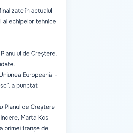
inalizate în actualul
i al echipelor tehnice
Planului de Creștere,
idate.
e Uniunea Europeană l-
sc”,
a punctat
u Planul de Creștere
tindere, Marta Kos.
a primei tranșe de