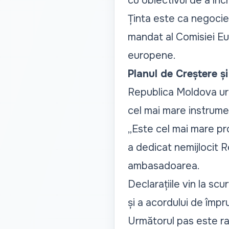
cu obiectivul de a în
Ținta este ca negocier
mandat al Comisiei Eur
europene.
Planul de Creștere ș
Republica Moldova urm
cel mai mare instrumen
„Este cel mai mare pro
a dedicat nemijlocit R
ambasadoarea.
Declarațiile vin la sc
și a acordului de împ
Următorul pas este ra