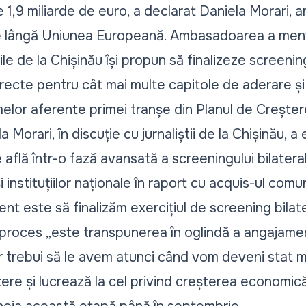
e 1,9 miliarde de euro, a declarat Daniela Morari
e lângă Uniunea Europeană. Ambasadoarea a menți
țile de la Chișinău își propun să finalizeze screening
irecte pentru cât mai multe capitole de aderare ș
lor aferente primei tranșe din Planul de Creșter
orari, în discuție cu jurnaliștii de la Chișinău, a 
flă într-o fază avansată a screeningului bilatera
i instituțiilor naționale în raport cu acquis-ul comun
ent este să finalizăm exercițiul de screening bilate
 proces
„este transpunerea în oglindă a angajamente
ar trebui să le avem atunci când vom deveni stat 
ustere și lucrează la cel privind creșterea economic