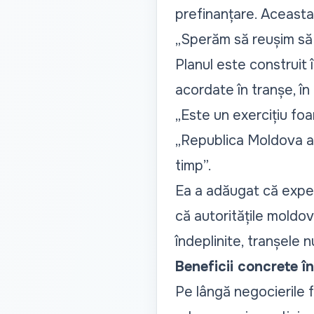
prefinanțare. Aceasta v
„Sperăm să reușim să f
Planul este construit 
acordate în tranșe, în 
„Este un exercițiu foa
„Republica Moldova a 
timp”.
Ea a adăugat că exper
că autoritățile moldo
îndeplinite, tranșele n
Beneficii concrete î
Pe lângă negocierile f