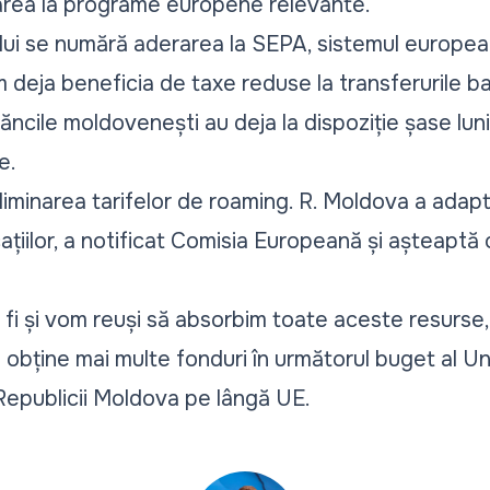
parea la programe europene relevante.
nului se numără
aderarea la SEPA,
sistemul european
 deja beneficia de taxe reduse la transferurile b
ăncile moldovenești au deja la dispoziție șase lun
e.
liminarea tarifelor de roaming. R. Moldova a adapta
iilor, a notificat Comisia Europeană și așteaptă o
 fi și vom reuși să absorbim toate aceste resurse,
a obține mai multe fonduri în următorul buget al Un
 Republicii Moldova pe lângă UE.