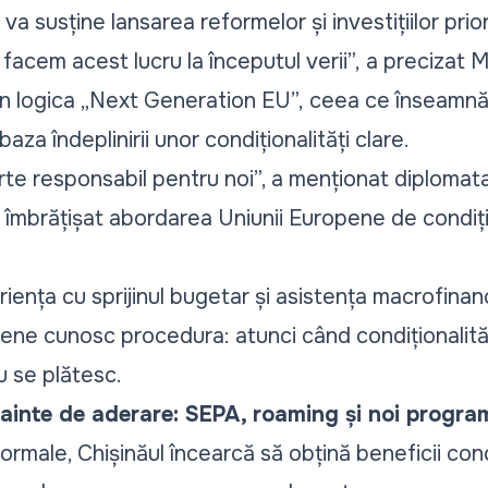
a susține lansarea reformelor și investițiilor prior
acem acest lucru la începutul verii”,
a precizat M
în logica
„Next Generation EU”,
ceea ce înseamnă 
baza îndeplinirii unor condiționalități clare.
rte responsabil pentru noi”, a menționat diplomata,
îmbrățișat abordarea Uniunii Europene de condiți
iența cu sprijinul bugetar și asistența macrofin
vene cunosc procedura: atunci când condiționalităț
u se plătesc.
nainte de aderare: SEPA, roaming și noi progr
ormale, Chișinăul încearcă să obțină beneficii con