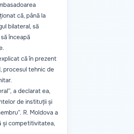
, ambasadoarea
onat că, până la
ul bilateral, să
i să înceapă
e.
explicat că în prezent
l, procesul tehnic de
itar.
ral”,
a declarat ea,
lor de instituții și
membru”.
R. Moldova a
ă și competitivitatea,