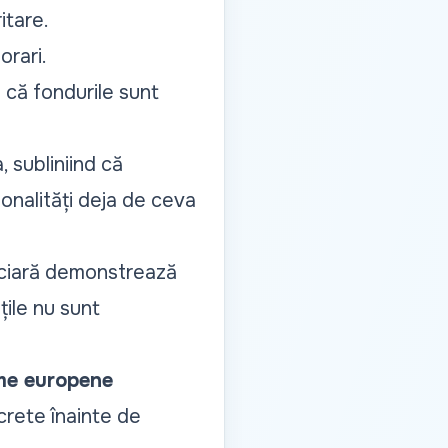
itare.
orari.
că fondurile sunt
 subliniind că
onalități deja de ceva
anciară demonstrează
ile nu sunt
ame europene
crete înainte de